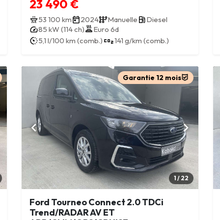
23 490 €
53 100 km
2024
Manuelle
Diesel
85 kW (114 ch)
Euro 6d
5,1 l/100 km (comb.)
141 g/km (comb.)
Garantie 12 mois
1 / 22
Ford Tourneo Connect 2.0 TDCi
Trend/RADAR AV ET