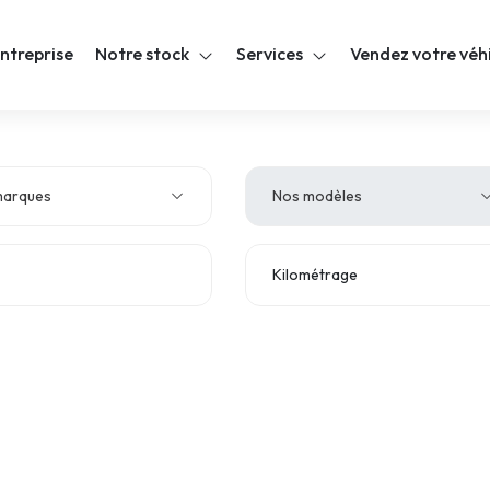
ntreprise
Notre stock
Services
Vendez votre véh
marques
Nos modèles
Kilométrage
e d'émission
TVA déductible
drée