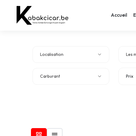
Accueil
E
Localisation
Les 
Carburant
Prix
Type de véhicule
Class
Sièges
Cylin