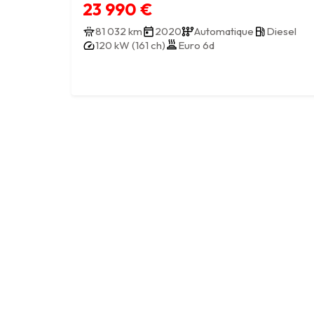
23 990 €
81 032 km
2020
Automatique
Diesel
120 kW (161 ch)
Euro 6d