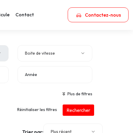
icule
Contact
Contactez-nous
Boite de vitesse
Année
Plus de filtres
Type de châssis
Réinitialiser les filtres
Rechercher
Trier par:
Plus récent