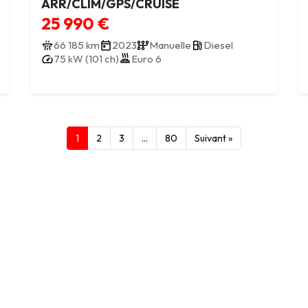
ARR/CLIM/GPS/CRUISE
25 990 €
66 185 km
2023
Manuelle
Diesel
75 kW (101 ch)
Euro 6
1
2
3
…
80
Suivant »