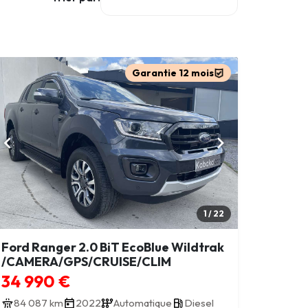
Garantie 12 mois
1 / 22
Ford Ranger 2.0 BiT EcoBlue Wildtrak
/CAMERA/GPS/CRUISE/CLIM
34 990 €
84 087 km
2022
Automatique
Diesel