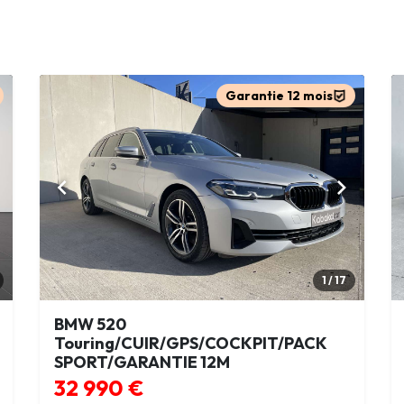
Garantie 12 mois
1 / 17
BMW 520
Touring/CUIR/GPS/COCKPIT/PACK
SPORT/GARANTIE 12M
32 990 €