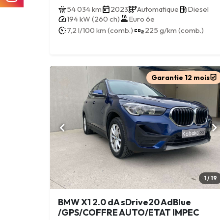
54 034 km
2023
Automatique
Diesel
194 kW (260 ch)
Euro 6e
7,2 l/100 km (comb.)
225 g/km (comb.)
Garantie 12 mois
1 / 19
BMW X1 2.0 dA sDrive20 AdBlue
/GPS/COFFRE AUTO/ETAT IMPEC