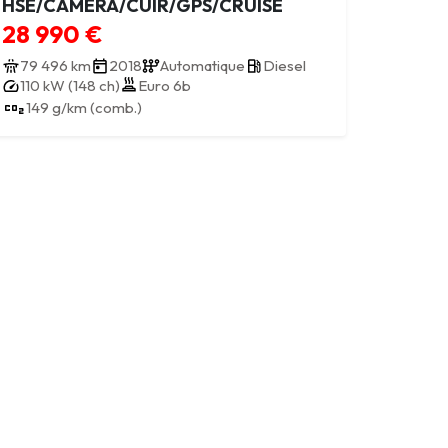
HSE/CAMERA/CUIR/GPS/CRUISE
28 990 €
79 496 km
2018
Automatique
Diesel
110 kW (148 ch)
Euro 6b
149 g/km (comb.)