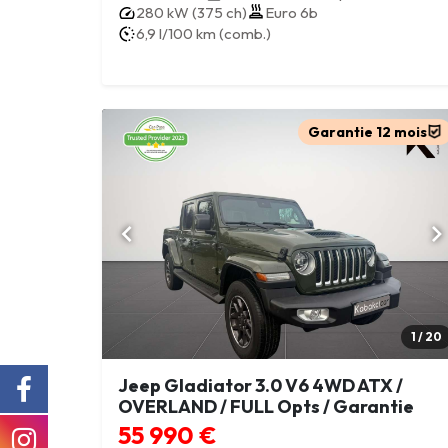
280 kW (375 ch)
Euro 6b
6,9 l/100 km (comb.)
Garantie 12 mois
1 / 20
Jeep Gladiator 3.0 V6 4WD ATX /
OVERLAND / FULL Opts / Garantie
55 990 €