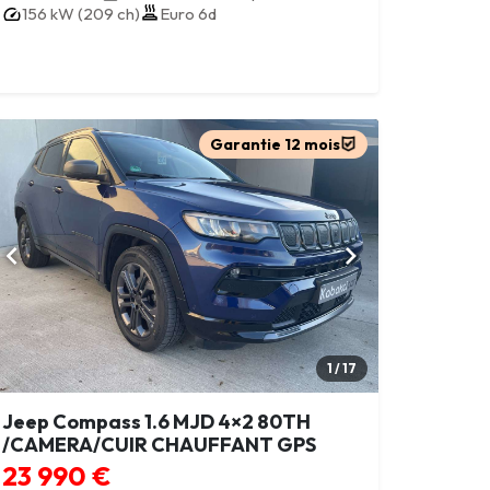
156 kW (209 ch)
Euro 6d
Garantie 12 mois
1 / 17
Jeep Compass 1.6 MJD 4×2 80TH
/CAMERA/CUIR CHAUFFANT GPS
23 990 €