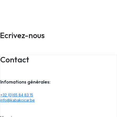
Nous sommes impatients de vous accueillir dans nos
différents points de vente, avec professionnalisme et
bonne humeur.
Ecrivez-nous
Contact
Infomations générales:
+32 (0)65 84 83 15
info@kabakcicar.be