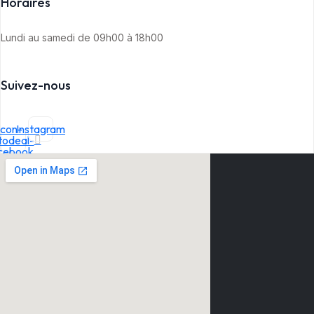
Horaires
Lundi au samedi de 09h00 à 18h00
Suivez-nous
Icon-
Instagram
todeal-
cebook