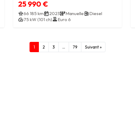
25 990 €
66 185 km
2023
Manuelle
Diesel
75 kW (101 ch)
Euro 6
1
2
3
…
79
Suivant »