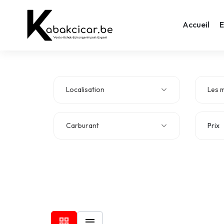
Accueil
E
Localisation
Les 
Carburant
Prix
Type de véhicule
Class
Sièges
Cylin