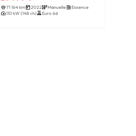
71 164 km
2022
Manuelle
Essence
110 kW (148 ch)
Euro 6d