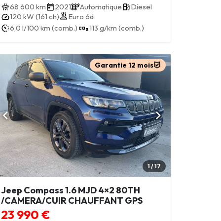
68 600 km
2021
Automatique
Diesel
120 kW (161 ch)
Euro 6d
6,0 l/100 km (comb.)
113 g/km (comb.)
Garantie 12 mois
1 / 17
Jeep Compass 1.6 MJD 4×2 80TH
/CAMERA/CUIR CHAUFFANT GPS
23 990 €