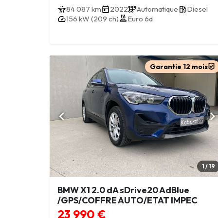
84 087 km
2022
Automatique
Diesel
156 kW (209 ch)
Euro 6d
Garantie 12 mois
1 / 19
BMW X1 2.0 dA sDrive20 AdBlue
/GPS/COFFRE AUTO/ETAT IMPEC
23 990 €