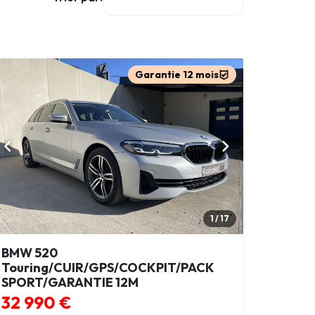
Garantie 12 mois
1 / 17
BMW 520
Touring/CUIR/GPS/COCKPIT/PACK
SPORT/GARANTIE 12M
32 990 €