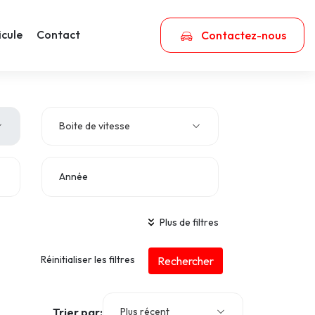
icule
Contact
Contactez-nous
Boite de vitesse
Année
Plus de filtres
Type de châssis
Réinitialiser les filtres
Rechercher
Trier par:
Plus récent