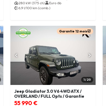
280 kW (375 ch)
Euro 6b
6,9 l/100 km (comb.)
Garantie 12 mois
1 / 20
Jeep Gladiator 3.0 V6 4WD ATX /
OVERLAND / FULL Opts / Garantie
55 990 €