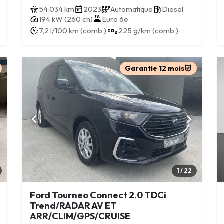
54 034 km
2023
Automatique
Diesel
194 kW (260 ch)
Euro 6e
7,2 l/100 km (comb.)
225 g/km (comb.)
Garantie 12 mois
1 / 22
Ford Tourneo Connect 2.0 TDCi
Trend/RADAR AV ET
ARR/CLIM/GPS/CRUISE