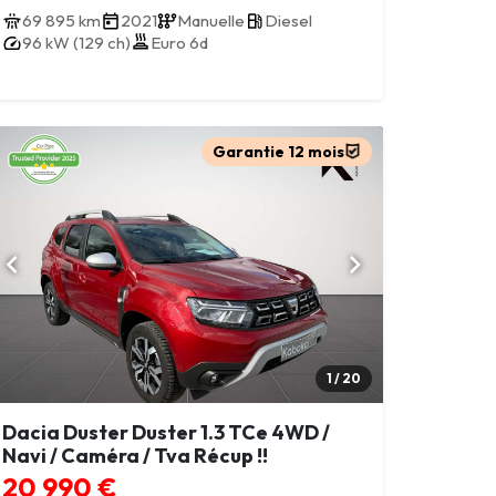
69 895 km
2021
Manuelle
Diesel
96 kW (129 ch)
Euro 6d
Garantie 12 mois
1 / 20
Dacia Duster Duster 1.3 TCe 4WD /
Navi / Caméra / Tva Récup !!
20 990 €