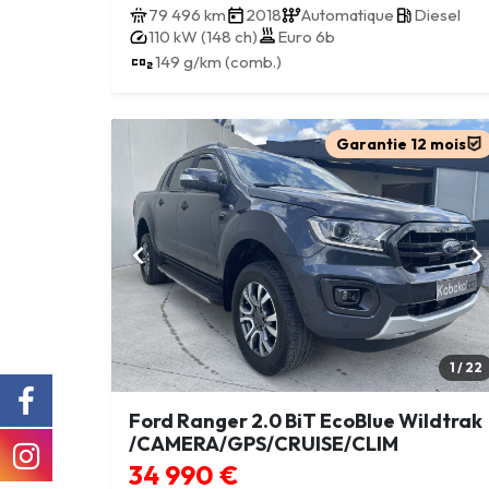
79 496 km
2018
Automatique
Diesel
110 kW (148 ch)
Euro 6b
149 g/km (comb.)
Garantie 12 mois
1 / 22
Ford Ranger 2.0 BiT EcoBlue Wildtrak
/CAMERA/GPS/CRUISE/CLIM
34 990 €