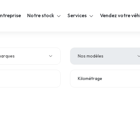
ntreprise
Notre stock
Services
Vendez votre véh
marques
Nos modèles
Kilométrage
e d'émission
TVA déductible
drée