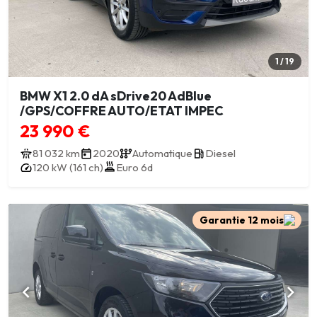
1 / 19
BMW X1 2.0 dA sDrive20 AdBlue
/GPS/COFFRE AUTO/ETAT IMPEC
23 990 €
81 032 km
2020
Automatique
Diesel
120 kW (161 ch)
Euro 6d
Garantie 12 mois