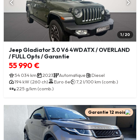
1 / 20
Jeep Gladiator 3.0 V6 4WD ATX / OVERLAND
/ FULL Opts / Garantie
55 990 €
54 034 km
2023
Automatique
Diesel
194 kW (260 ch)
Euro 6e
7,2 l/100 km (comb.)
225 g/km (comb.)
Garantie 12 mois