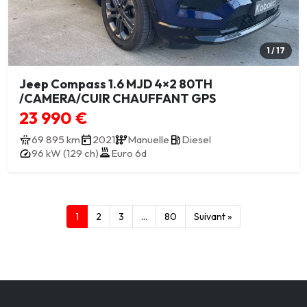
1 / 17
Jeep Compass 1.6 MJD 4×2 80TH
/CAMERA/CUIR CHAUFFANT GPS
23 990 €
69 895 km
2021
Manuelle
Diesel
96 kW (129 ch)
Euro 6d
1
2
3
…
80
Suivant »