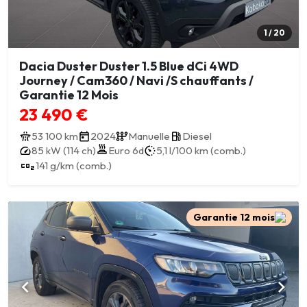
1 / 20
Dacia Duster Duster 1.5 Blue dCi 4WD
Journey / Cam360 / Navi /S chauffants /
Garantie 12 Mois
23 490 €
53 100 km
2024
Manuelle
Diesel
85 kW (114 ch)
Euro 6d
5,1 l/100 km (comb.)
141 g/km (comb.)
Garantie 12 mois