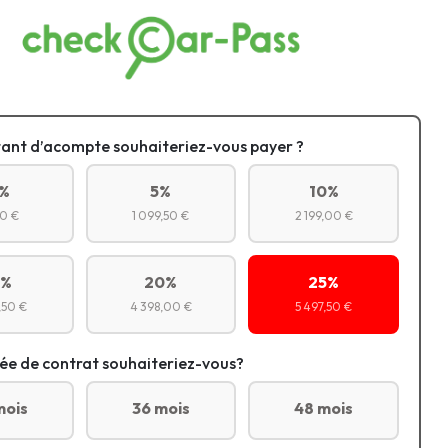
ant d’acompte souhaiteriez-vous payer ?
%
5%
10%
0 €
1 099,50 €
2 199,00 €
5%
20%
25%
,50 €
4 398,00 €
5 497,50 €
ée de contrat souhaiteriez-vous?
mois
36 mois
48 mois