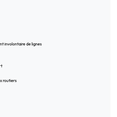
t involontaire de lignes
rt
 routiers