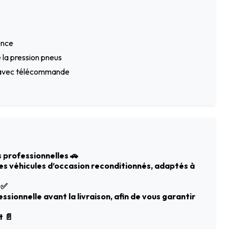
ence
 la pression pneus
é avec télécommande
 professionnelles 🚗
des véhicules d’occasion reconditionnés, adaptés à
 ✅
sionnelle avant la livraison, afin de vous garantir
t 📄