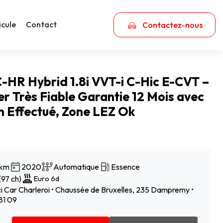
icule
Contact
Contactez-nous
-HR Hybrid 1.8i VVT-i C-Hic E-CVT –
r Très Fiable Garantie 12 Mois avec
n Effectué, Zone LEZ Ok
 km
2020
Automatique
Essence
97 ch)
Euro 6d
 Car Charleroi • Chaussée de Bruxelles, 235 Dampremy •
81 09