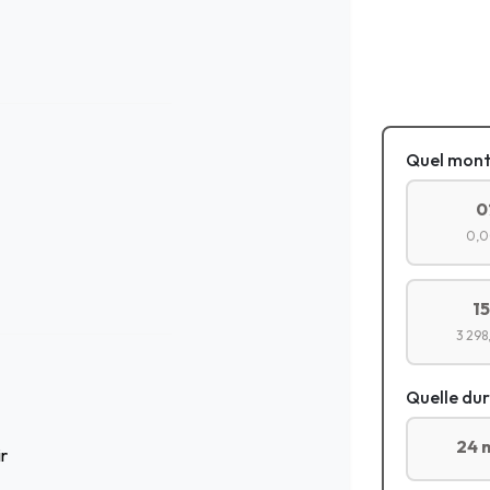
Quel mont
0
0,0
1
3 298
Quelle dur
24 
ir