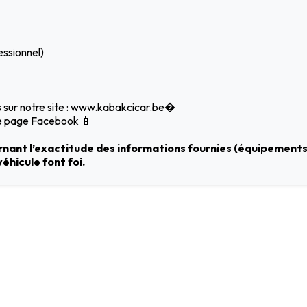
essionnel)
s sur notre site : www.kabakcicar.be⁠�
re page Facebook 📱
nant l’exactitude des informations fournies (équipements,
véhicule font foi.