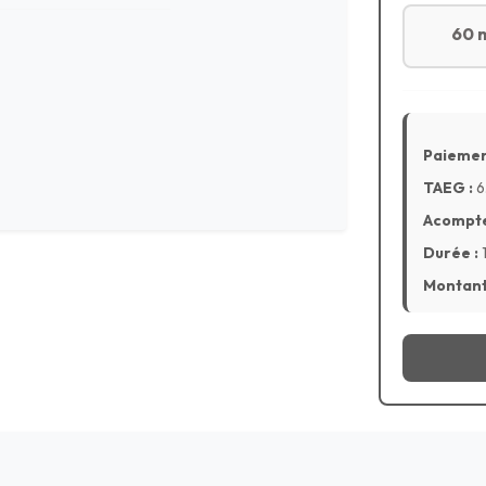
60 
Paiemen
TAEG :
6
Acompte
Durée :
Montant 