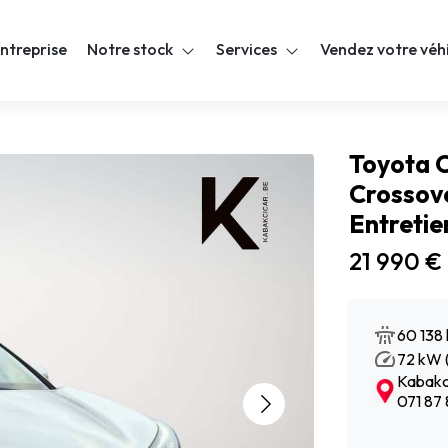
ntreprise
Notre stock
Services
Vendez votre véh
Toyota C
Crossove
Entretie
21 990 €
60 138
72 kW (
Kabakci
071 87 