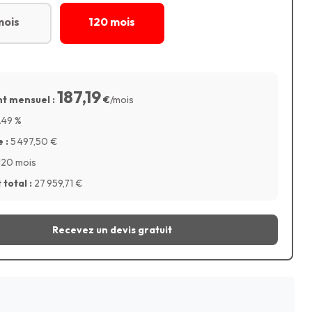
mois
120 mois
187,19
t mensuel :
€
/mois
.49
%
 :
5 497,50
€
120 mois
total :
27 959,71
€
Recevez un devis gratuit