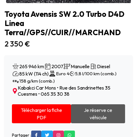
Toyota Avensis SW 2.0 Turbo D4D
Linea
Terra//GPS//CUIR//MARCHAND
2 350 €
265 946 km
2007
Manuelle
Diesel
85 kW (114 ch)
Euro 4
5,8 l/100 km (comb.)
158 g/km (comb.)
Kabakci Car Mons • Rue des Sandrinettes 35
Cuesmes • 065 35 30 38
Télécharger la fiche
Je réserve ce
PDF
véhicule
Partager :