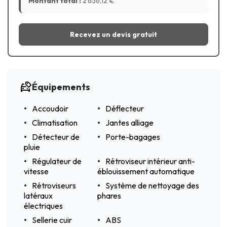
Montant total :
2 656,12
€
Recevez un devis gratuit
Équipements
Accoudoir
Déflecteur
Climatisation
Jantes alliage
Détecteur de
Porte-bagages
pluie
Régulateur de
Rétroviseur intérieur anti-
vitesse
éblouissement automatique
Rétroviseurs
Système de nettoyage des
latéraux
phares
électriques
Sellerie cuir
ABS