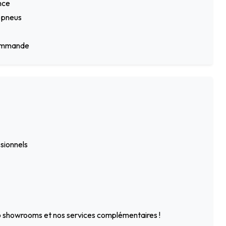
nce
n pneus
écommande
ssionnels
 6 showrooms et nos services complémentaires !