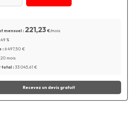
221,23
t mensuel :
€
/mois
.49
%
 :
6 497,50
€
120 mois
total :
33 045,61
€
Recevez un devis gratuit