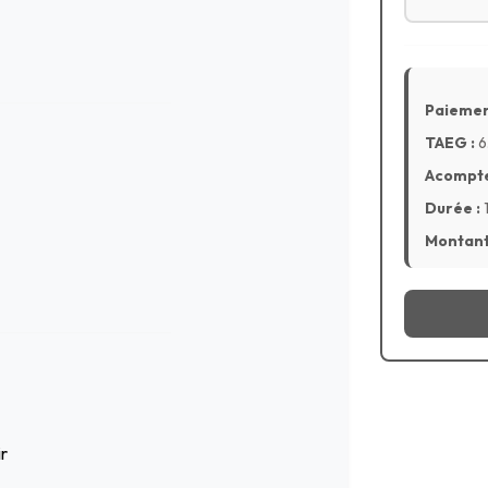
Paiemen
TAEG :
6
Acompte
Durée :
Montant 
ir