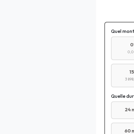
Quel mont
0
0,0
1
3 898
Quelle dur
24 
60 