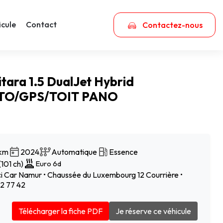
icule
Contact
Contactez-nous
itara 1.5 DualJet Hybrid
TO/GPS/TOIT PANO
 km
2024
Automatique
Essence
101 ch)
Euro 6d
 Car Namur • Chaussée du Luxembourg 12 Courrière •
2 77 42
Télécharger la fiche PDF
Je réserve ce véhicule