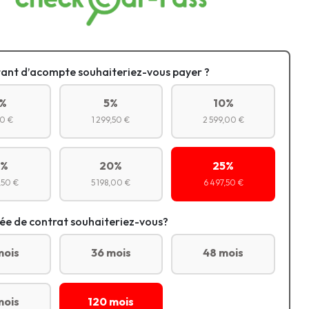
ant d’acompte souhaiteriez-vous payer ?
%
5%
10%
0 €
1 299,50 €
2 599,00 €
5%
20%
25%
,50 €
5 198,00 €
6 497,50 €
ée de contrat souhaiteriez-vous?
mois
36 mois
48 mois
mois
120 mois