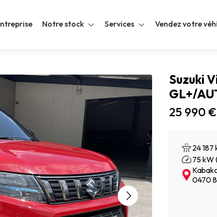
ntreprise
Notre stock
Services
Vendez votre véh
Suzuki V
GL+/AU
25 990 €
24 187
75 kW (
Kabakci
0470 8