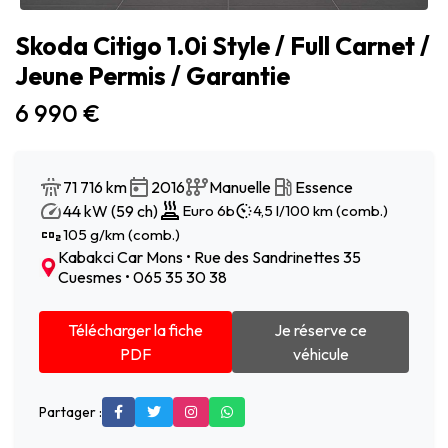
Skoda Citigo 1.0i Style / Full Carnet /
Jeune Permis / Garantie
6 990 €
71 716 km
2016
Manuelle
Essence
44 kW (59 ch)
Euro 6b
4,5 l/100 km (comb.)
105 g/km (comb.)
Kabakci Car Mons • Rue des Sandrinettes 35
Cuesmes • 065 35 30 38
Télécharger la fiche
Je réserve ce
PDF
véhicule
Partager :