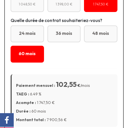
1 048,50 €
1 398,00 €
1 747,50 €
Quelle durée de contrat souhaiteriez-vous?
24 mois
36 mois
48 mois
60 mois
102,55
Paiement mensuel :
€
/mois
TAEG :
6.49
%
Acompte :
1 747,50
€
Durée :
60 mois
Montant total :
7 900,56
€