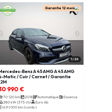
Garantie 12 mois
1 / 20
Mercedes-Benz A 45 AMG A 45 AMG
4-Matic / Cuir / Carnet / Garantie
12M
30 990 €
70 120 km
2018
Automatique
Essence
280 kW (375 ch)
Euro 6b
6,9 l/100 km (comb.)