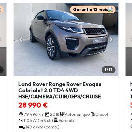
Garantie 12 mois
0
1 / 17
Land Rover Range Rover Evoque
Cabriolet 2.0 TD4 4WD
HSE/CAMERA/CUIR/GPS/CRUISE
28 990 €
79 496 km
2018
Automatique
Diesel
110 kW (148 ch)
Euro 6b
149 g/km (comb.)