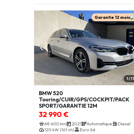
Garantie 12 mois
1 / 1
BMW 520
Touring/CUIR/GPS/COCKPIT/PACK
SPORT/GARANTIE 12M
32 990 €
68 600 km
2021
Automatique
Diesel
120 kW (161 ch)
Euro 6d