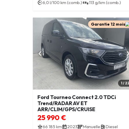
6,0 l/100 km (comb.)
113 g/km (comb.)
Garantie 12 mois
1 / 2
Ford Tourneo Connect 2.0 TDCi
Trend/RADAR AV ET
ARR/CLIM/GPS/CRUISE
25 990 €
66 185 km
2023
Manuelle
Diesel