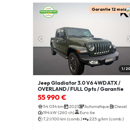
Garantie 12 mois
1 / 2
Jeep Gladiator 3.0 V6 4WD ATX /
OVERLAND / FULL Opts / Garantie
55 990 €
54 034 km
2023
Automatique
Diesel
194 kW (260 ch)
Euro 6e
7,2 l/100 km (comb.)
225 g/km (comb.)