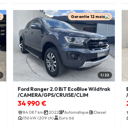
Garantie 12 mois
7
1 / 22
Ford Ranger 2.0 BiT EcoBlue Wildtrak
/CAMERA/GPS/CRUISE/CLIM
34 990 €
84 087 km
2022
Automatique
Diesel
156 kW (209 ch)
Euro 6d