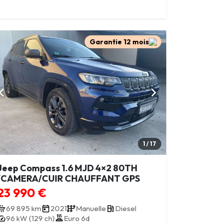
Garantie 12 mois
1 / 17
Jeep Compass 1.6 MJD 4×2 80TH
/CAMERA/CUIR CHAUFFANT GPS
23 990 €
69 895 km
2021
Manuelle
Diesel
96 kW (129 ch)
Euro 6d