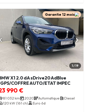
Garantie 12 mois
1 / 19
BMW X1 2.0 dA sDrive20 AdBlue
/GPS/COFFRE AUTO/ETAT IMPEC
23 990 €
81 032 km
2020
Automatique
Diesel
120 kW (161 ch)
Euro 6d