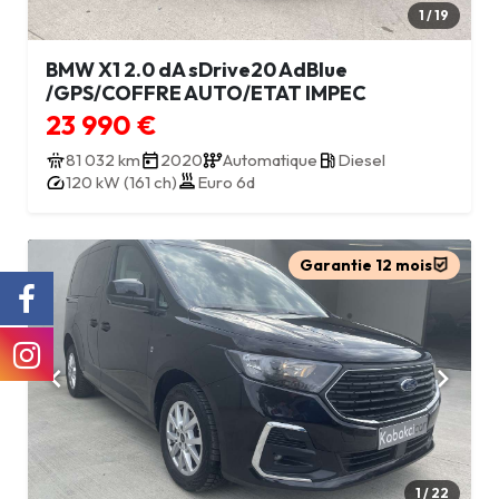
1 / 19
BMW X1 2.0 dA sDrive20 AdBlue
/GPS/COFFRE AUTO/ETAT IMPEC
23 990 €
81 032 km
2020
Automatique
Diesel
120 kW (161 ch)
Euro 6d
Garantie 12 mois
1 / 22