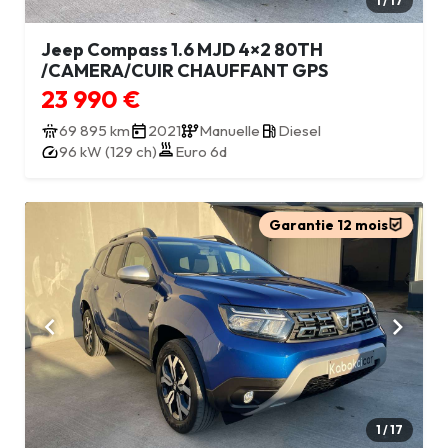
1 / 17
Jeep Compass 1.6 MJD 4×2 80TH
/CAMERA/CUIR CHAUFFANT GPS
23 990 €
69 895 km
2021
Manuelle
Diesel
96 kW (129 ch)
Euro 6d
Garantie 12 mois
1 / 17