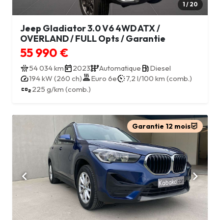
1 / 20
Jeep Gladiator 3.0 V6 4WD ATX /
OVERLAND / FULL Opts / Garantie
55 990 €
54 034 km
2023
Automatique
Diesel
194 kW (260 ch)
Euro 6e
7,2 l/100 km (comb.)
225 g/km (comb.)
Garantie 12 mois