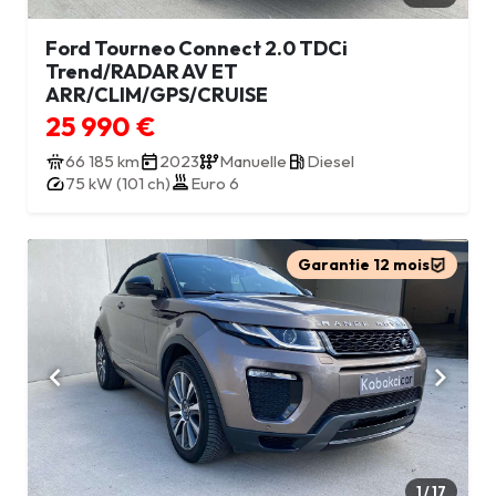
Ford Tourneo Connect 2.0 TDCi
Trend/RADAR AV ET
ARR/CLIM/GPS/CRUISE
25 990 €
66 185 km
2023
Manuelle
Diesel
75 kW (101 ch)
Euro 6
Garantie 12 mois
1 / 17