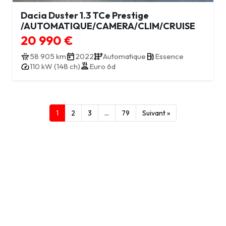
Dacia Duster 1.3 TCe Prestige
/AUTOMATIQUE/CAMERA/CLIM/CRUISE
20 990 €
58 905 km
2022
Automatique
Essence
110 kW (148 ch)
Euro 6d
1
2
3
…
79
Suivant »