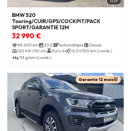
1 / 17
BMW 520
Touring/CUIR/GPS/COCKPIT/PACK
SPORT/GARANTIE 12M
32 990 €
68 600 km
2021
Automatique
Diesel
120 kW (161 ch)
Euro 6d
6,0 l/100 km (comb.)
113 g/km (comb.)
Garantie 12 mois