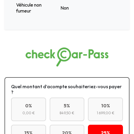
Véhicule non
Non
fumeur
Quel montant d’acompte souhaiteriez-vous payer
?
0%
5%
10%
0,00 €
849,50 €
1 699,00 €
15%
20%
25%