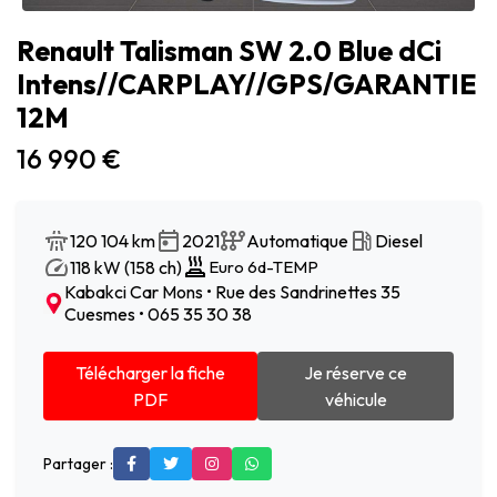
Renault Talisman SW 2.0 Blue dCi
Intens//CARPLAY//GPS/GARANTIE
12M
16 990 €
120 104 km
2021
Automatique
Diesel
118 kW (158 ch)
Euro 6d-TEMP
Kabakci Car Mons • Rue des Sandrinettes 35
Cuesmes • 065 35 30 38
Télécharger la fiche
Je réserve ce
PDF
véhicule
Partager :