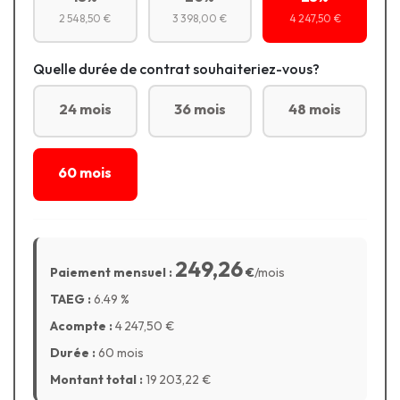
2 548,50 €
3 398,00 €
4 247,50 €
Quelle durée de contrat souhaiteriez-vous?
24 mois
36 mois
48 mois
60 mois
249,26
Paiement mensuel :
€
/mois
TAEG :
6.49
%
Acompte :
4 247,50
€
Durée :
60 mois
Montant total :
19 203,22
€