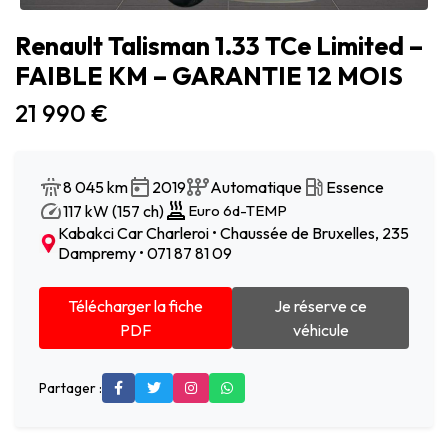
Renault Talisman 1.33 TCe Limited –
FAIBLE KM – GARANTIE 12 MOIS
21 990 €
8 045 km
2019
Automatique
Essence
117 kW (157 ch)
Euro 6d-TEMP
Kabakci Car Charleroi • Chaussée de Bruxelles, 235
Dampremy • 071 87 81 09
Télécharger la fiche
Je réserve ce
PDF
véhicule
Partager :