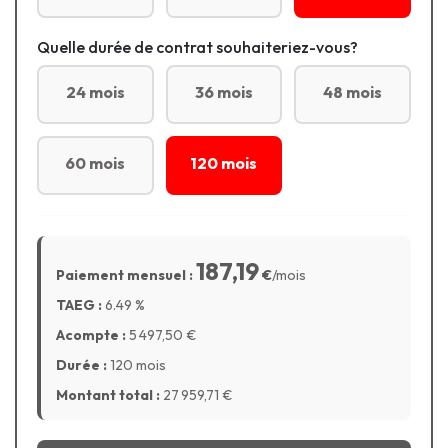
Quelle durée de contrat souhaiteriez-vous?
24 mois
36 mois
48 mois
60 mois
120 mois
187,19
Paiement mensuel :
€
/mois
TAEG :
6.49
%
Acompte :
5 497,50
€
Durée :
120 mois
Montant total :
27 959,71
€