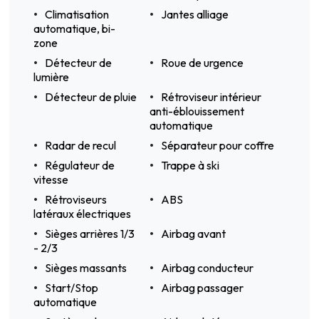
Climatisation
Jantes alliage
automatique, bi-
zone
Détecteur de
Roue de urgence
lumière
Détecteur de pluie
Rétroviseur intérieur
anti-éblouissement
automatique
Radar de recul
Séparateur pour coffre
Régulateur de
Trappe à ski
vitesse
Rétroviseurs
ABS
latéraux électriques
Sièges arrières 1/3
Airbag avant
- 2/3
Sièges massants
Airbag conducteur
Start/Stop
Airbag passager
automatique