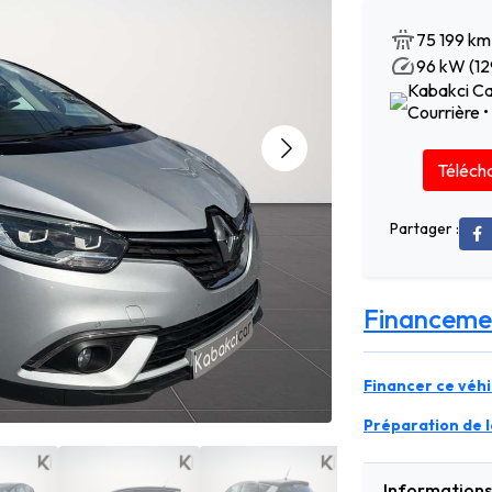
75 199 km
96 kW (12
Kabakci Ca
Courrière 
Télécha
Partager :
Financeme
Financer ce véhi
Préparation de la
Informations 