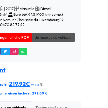
2017
Manuelle
Diesel
9 ch)
Euro 6b
4,5 l/100 km (comb.)
r Namur • Chaussée du Luxembourg 12
• 0470 82 77 42
rger la fiche PDF
Je réserve ce véhicule
nt
219,92€
cule :
/mois
 livraison incluse :
299,00
€
sur ce véhicule
Tester ce véhicule