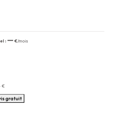
—
l :
€
/mois
—
€
is gratuit