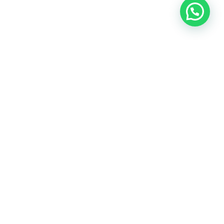
Liens utiles
Entreprise
Vendez votre véhicule
Contact
CGV
Nos services
Financement & Leasing
Garantie