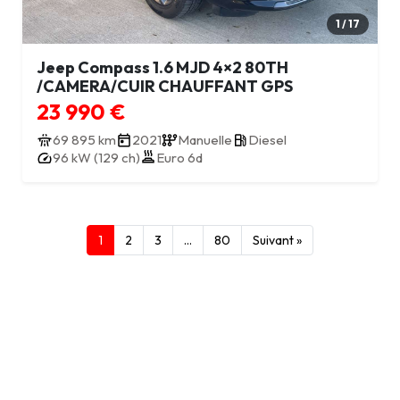
1 / 17
Jeep Compass 1.6 MJD 4×2 80TH
/CAMERA/CUIR CHAUFFANT GPS
23 990 €
69 895 km
2021
Manuelle
Diesel
96 kW (129 ch)
Euro 6d
1
2
3
…
80
Suivant »