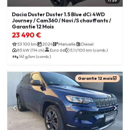
1 / 20
Dacia Duster Duster 1.5 Blue dCi 4WD
Journey / Cam360 / Navi /S chauffants /
Garantie 12 Mois
23 490 €
53 100 km
2024
Manuelle
Diesel
85 kW (114 ch)
Euro 6d
5,1 l/100 km (comb.)
141 g/km (comb.)
Garantie 12 mois