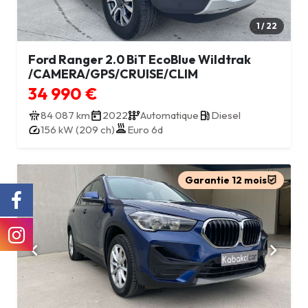
1 / 22
Ford Ranger 2.0 BiT EcoBlue Wildtrak
/CAMERA/GPS/CRUISE/CLIM
34 990 €
84 087 km
2022
Automatique
Diesel
156 kW (209 ch)
Euro 6d
Garantie 12 mois