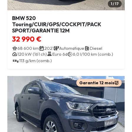
1 / 17
BMW 520
Touring/CUIR/GPS/COCKPIT/PACK
SPORT/GARANTIE 12M
32 990 €
68 600 km
2021
Automatique
Diesel
120 kW (161 ch)
Euro 6d
6,0 l/100 km (comb.)
113 g/km (comb.)
Garantie 12 mois