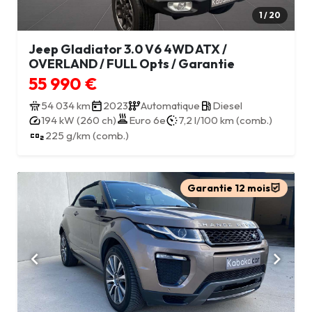
1 / 20
Jeep Gladiator 3.0 V6 4WD ATX /
OVERLAND / FULL Opts / Garantie
55 990 €
54 034 km
2023
Automatique
Diesel
194 kW (260 ch)
Euro 6e
7,2 l/100 km (comb.)
225 g/km (comb.)
Garantie 12 mois