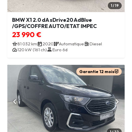
1 / 19
BMW X1 2.0 dA sDrive20 AdBlue
/GPS/COFFRE AUTO/ETAT IMPEC
23 990 €
81 032 km
2020
Automatique
Diesel
120 kW (161 ch)
Euro 6d
Garantie 12 mois
1 / 22