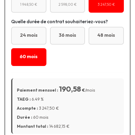
1 948,50 €
2 598,00 €
3 247,50 €
Quelle durée de contrat souhaiteriez-vous?
24 mois
36 mois
48 mois
60 mois
190,58
Paiement mensuel :
€
/mois
TAEG :
6.49
%
Acompte :
3 247,50
€
Durée :
60 mois
Montant total :
14 682,15
€