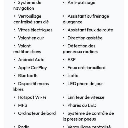
Système de
Anti-patinage
navigation
Verrouillage
Assistant au freinage
centralisé sans clé
d'urgence
Vitres électriques
Assistant feux de route
Volant en cuir
Direction assistée
Volant
Détection des
multifonctions
panneaux routiers
Android Auto
ESP
Apple CarPlay
Feux anti-brouillard
Bluetooth
Isofix
Dispositif mains
LED phare de jour
libres
Hotspot Wi-Fi
Limiteur de vitesse
MP3
Phares au LED
Ordinateur de bord
Système de contrôle de
la pression pneus
Radio
Verrouillage centralisé