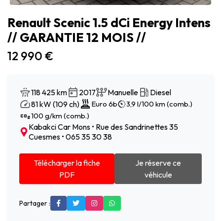
Renault Scenic 1.5 dCi Energy Intens
// GARANTIE 12 MOIS //
12 990 €
118 425 km
2017
Manuelle
Diesel
81 kW (109 ch)
Euro 6b
3,9 l/100 km (comb.)
100 g/km (comb.)
Kabakci Car Mons • Rue des Sandrinettes 35
Cuesmes • 065 35 30 38
Télécharger la fiche
Je réserve ce
PDF
véhicule
Partager :