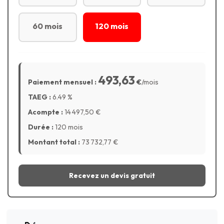
60 mois
120 mois
493,63
Paiement mensuel :
€
/mois
TAEG :
6.49
%
Acompte :
14 497,50
€
Durée :
120 mois
Montant total :
73 732,77
€
Recevez un devis gratuit