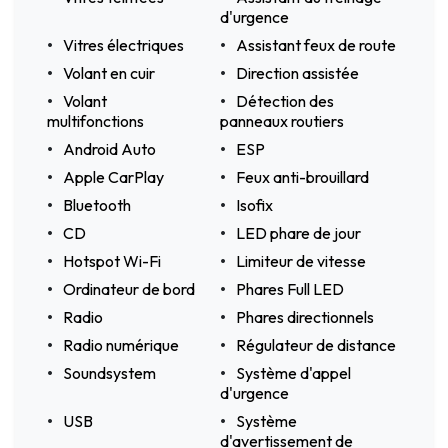
d'urgence
Vitres électriques
Assistant feux de route
Volant en cuir
Direction assistée
Volant
Détection des
multifonctions
panneaux routiers
Android Auto
ESP
Apple CarPlay
Feux anti-brouillard
Bluetooth
Isofix
CD
LED phare de jour
Hotspot Wi-Fi
Limiteur de vitesse
Ordinateur de bord
Phares Full LED
Radio
Phares directionnels
Radio numérique
Régulateur de distance
Soundsystem
Système d'appel
d'urgence
USB
Système
d'avertissement de