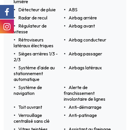
lumière
Détecteur de pluie
ABS
Radar de recul
Airbag arrière
Régulateur de
Airbag avant
vitesse
Rétroviseurs
Airbag conducteur
latéraux électriques
Sièges arrières 1/3 -
Airbag passager
2/3
Système d'aide au
Airbags latéraux
stationnement
automatique
Système de
Alerte de
navigation
franchissement
involontaire de lignes
Toit ouvrant
Anti-démarrage
Verrouillage
Anti-patinage
centralisé sans clé
Vitres teintées
Assistant au freinage