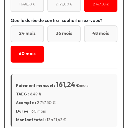
1 648,50 €
2 198,00 €
2 747,50 €
Quelle durée de contrat souhaiteriez-vous?
24 mois
36 mois
48 mois
60 mois
161,24
Paiement mensuel :
€
/mois
TAEG :
6.49
%
Acompte :
2 747,50
€
Durée :
60 mois
Montant total :
12 421,62
€