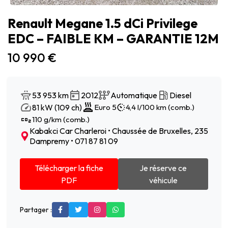
Renault Megane 1.5 dCi Privilege
EDC – FAIBLE KM – GARANTIE 12M
10 990 €
53 953 km
2012
Automatique
Diesel
81 kW (109 ch)
Euro 5
4,4 l/100 km (comb.)
110 g/km (comb.)
Kabakci Car Charleroi • Chaussée de Bruxelles, 235
Dampremy • 071 87 81 09
Télécharger la fiche
Je réserve ce
PDF
véhicule
Partager :