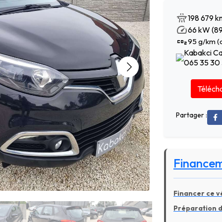
198 679 k
66 kW (89
95 g/km (
Kabakci Ca
065 35 30
Télécha
Partager :
Finance
Financer ce vé
Préparation de