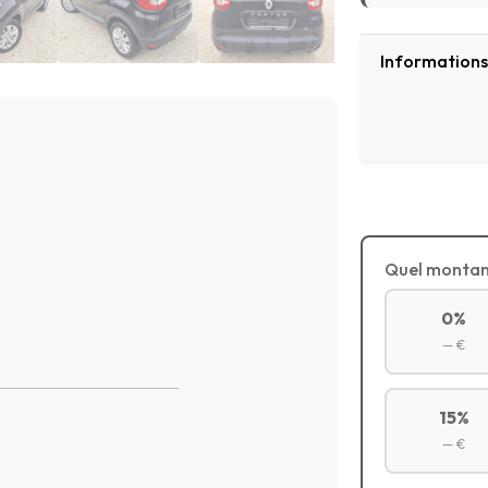
Informations 
Quel montan
0%
— €
15%
— €