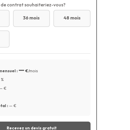
 de contrat souhaiteriez-vous?
36 mois
48 mois
—
mensuel :
€
/mois
%
—
€
tal :
—
€
Recevez un devis gratuit