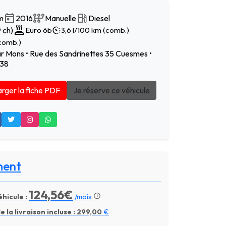
m
2016
Manuelle
Diesel
 ch)
Euro 6b
3,6 l/100 km (comb.)
comb.)
r Mons • Rue des Sandrinettes 35 Cuesmes •
 38
rger la fiche PDF
Je réserve ce véhicule
ment
124,56€
hicule :
/mois
 la livraison incluse :
299,00
€