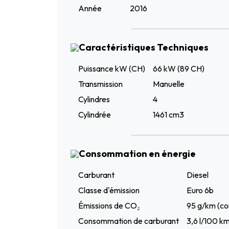
Année
2016
Caractéristiques Techniques
Puissance kW (CH)
66 kW (89 CH)
Transmission
Manuelle
Cylindres
4
Cylindrée
1461 cm3
Consommation en énergie
Carburant
Diesel
Classe d'émission
Euro 6b
Émissions de CO₂
95 g/km (co
Consommation de carburant
3,6 l/100 k