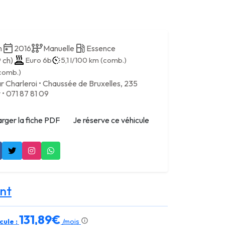
m
2016
Manuelle
Essence
 ch)
Euro 6b
5,1 l/100 km (comb.)
(comb.)
r Charleroi • Chaussée de Bruxelles, 235
 071 87 81 09
rger la fiche PDF
Je réserve ce véhicule
nt
131,89€
cule :
/mois