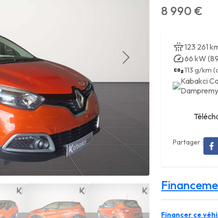
8 990 €
123 261 k
66 kW (89
113 g/km 
Kabakci Ca
Dampremy •
Télécha
Partager :
Financeme
Financer ce véhi