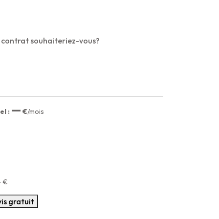
 contrat souhaiteriez-vous?
—
l :
€
/mois
—
€
is gratuit