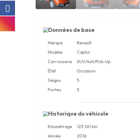
Données de base
Marque
Renault
Modèle
Captur
Carrosserie
SUV/4x4/Pick-Up
État
Occasion
Sièges
5
Portes
5
Historique du véhicule
Kilométrage
123 261 km
Année
2016