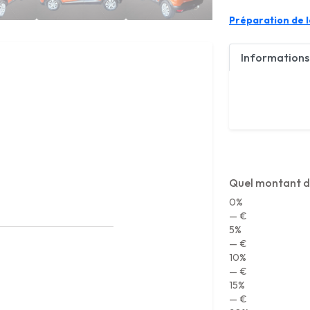
Préparation de la
Informations 
Quel montant d
0%
— €
5%
— €
10%
— €
15%
— €