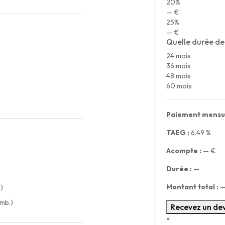
20%
— €
25%
— €
Quelle durée de
24 mois
36 mois
48 mois
60 mois
Paiement mensue
TAEG :
6.49
%
Acompte :
—
€
Durée :
—
Montant total :
)
omb.)
Recevez un dev
×