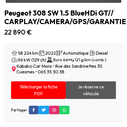
Peugeot 308 SW 1.5 BlueHDi GT//
CARPLAY/CAMERA/GPS/GARANTIE
22 890 €
58 224 km
2022
Automatique
Diesel
96 kW (129 ch)
Euro 6d
121 g/km (comb.)
Kabakci Car Mons • Rue des Sandrinettes 35
Cuesmes • 065 35 30 38
Télécharger la fiche
Je réserve ce
PDF
véhicule
Partager :