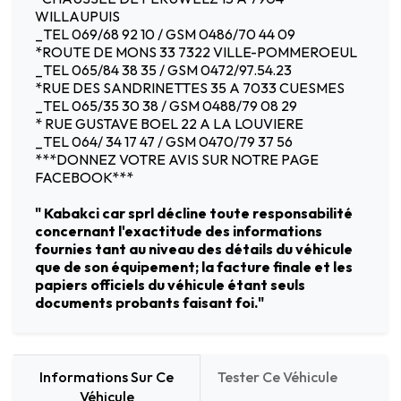
WILLAUPUIS
_TEL 069/68 92 10 / GSM 0486/70 44 09
*ROUTE DE MONS 33 7322 VILLE-POMMEROEUL
_TEL 065/84 38 35 / GSM 0472/97.54.23
*RUE DES SANDRINETTES 35 A 7033 CUESMES
_TEL 065/35 30 38 / GSM 0488/79 08 29
* RUE GUSTAVE BOEL 22 A LA LOUVIERE
_TEL 064/ 34 17 47 / GSM 0470/79 37 56
***DONNEZ VOTRE AVIS SUR NOTRE PAGE
FACEBOOK***
" Kabakci car sprl décline toute responsabilité
concernant l'exactitude des informations
fournies tant au niveau des détails du véhicule
que de son équipement; la facture finale et les
papiers officiels du véhicule étant seuls
documents probants faisant foi."
Informations Sur Ce
Tester Ce Véhicule
Véhicule