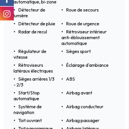
automatique, bi-zone
Détecteur de
Roue de secours
lumière
Détecteur de pluie
Roue de urgence
Radar de recul
Rétroviseur intérieur
anti-éblouissement
automatique
Régulateur de
Sièges sport
vitesse
Rétroviseurs
Éclairage d'ambiance
latéraux électriques
Sièges arrières 1/3
ABS
- 2/3
Start/Stop
Airbag avant
automatique
Système de
Airbag conducteur
navigation
Toit ouvrant
Airbag passager
Toit panoramique
Airbags latéraux