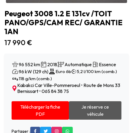
Peugeot 3008 1.2 E 131cv /TOIT
PANO/GPS/CAM REC/ GARANTIE
1AN
17 990 €
96 552 km
2018
Automatique
Essence
96 kW (129 ch)
Euro 6b
5,2 l/100 km (comb.)
118 g/km (comb.)
Kabakci Car Ville-Pommeroeul • Route de Mons 33
Bernissart • 065 84 38 75
Télécharger la fiche
Je réserve ce
PDF
véhicule
Partager :