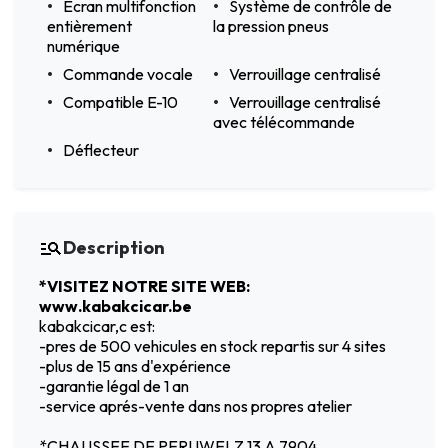
Écran multifonction
Système de contrôle de
entièrement
la pression pneus
numérique
Commande vocale
Verrouillage centralisé
Compatible E-10
Verrouillage centralisé
avec télécommande
Déflecteur
Description
*VISITEZ NOTRE SITE WEB:
www.kabakcicar.be
kabakcicar,c est:
-pres de 500 vehicules en stock repartis sur 4 sites
-plus de 15 ans d'expérience
-garantie légal de 1 an
-service aprés-vente dans nos propres atelier
*CHAUSSEE DE PERUWELZ 13 A 7904