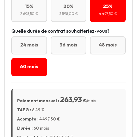
15%
20%
25%
2 698,50 €
3 598,00 €
4 497,50 €
Quelle durée de contrat souhaiteriez-vous?
24 mois
36 mois
48 mois
60 mois
263,93
Paiement mensuel :
€
/mois
TAEG :
6.49
%
Acompte :
4 497,50
€
Durée :
60 mois