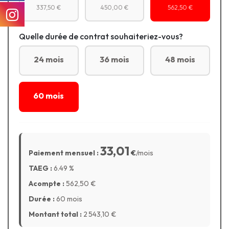
337,50 €
450,00 €
562,50 €
Quelle durée de contrat souhaiteriez-vous?
24 mois
36 mois
48 mois
60 mois
33,01
Paiement mensuel :
€
/mois
TAEG :
6.49
%
Acompte :
562,50
€
Durée :
60 mois
Montant total :
2 543,10
€