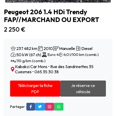
Peugeot 206 1.4 HDi Trendy
FAP//MARCHAND OU EXPORT
2 250 €
237 482 km
2010
Manuelle
Diesel
50 kW (67 ch)
Euro 4
4,0 l/100 km (comb.)
110 g/km (comb.)
Kabakci Car Mons • Rue des Sandrinettes 35
Cuesmes • 065 35 30 38
Télécharger la fiche
Je réserve ce
PDF
véhicule
Partager :