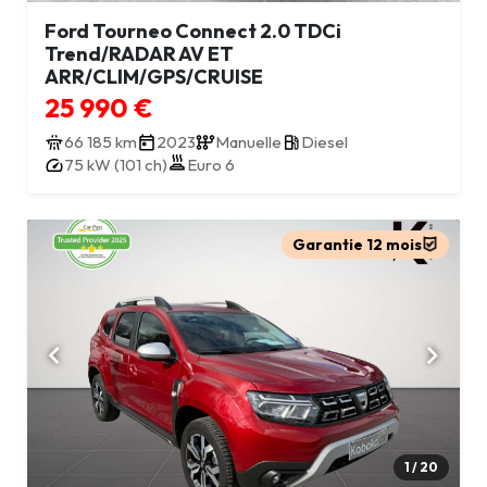
Ford Tourneo Connect 2.0 TDCi
Trend/RADAR AV ET
ARR/CLIM/GPS/CRUISE
25 990 €
66 185 km
2023
Manuelle
Diesel
75 kW (101 ch)
Euro 6
Garantie 12 mois
1 / 20