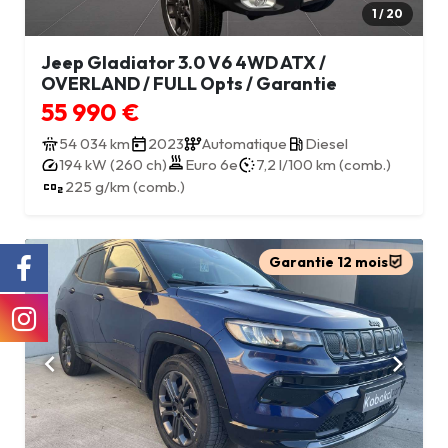
1 / 20
Jeep Gladiator 3.0 V6 4WD ATX /
OVERLAND / FULL Opts / Garantie
55 990 €
54 034 km
2023
Automatique
Diesel
194 kW (260 ch)
Euro 6e
7,2 l/100 km (comb.)
225 g/km (comb.)
Garantie 12 mois