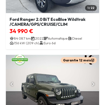
1 / 22
Ford Ranger 2.0 BiT EcoBlue Wildtrak
/CAMERA/GPS/CRUISE/CLIM
34 990 €
84 087 km
2022
Automatique
Diesel
156 kW (209 ch)
Euro 6d
Garantie 12 mois