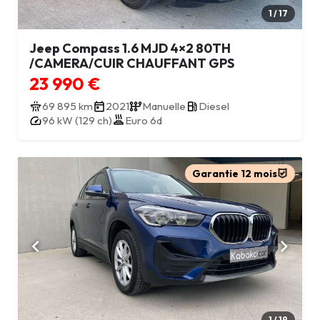
1 / 17
Jeep Compass 1.6 MJD 4×2 80TH
/CAMERA/CUIR CHAUFFANT GPS
23 990 €
69 895 km
2021
Manuelle
Diesel
96 kW (129 ch)
Euro 6d
Garantie 12 mois
1 / 19