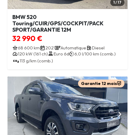
1 / 17
BMW 520
Touring/CUIR/GPS/COCKPIT/PACK
SPORT/GARANTIE 12M
32 990 €
68 600 km
2021
Automatique
Diesel
120 kW (161 ch)
Euro 6d
6,0 l/100 km (comb.)
113 g/km (comb.)
Garantie 12 mois