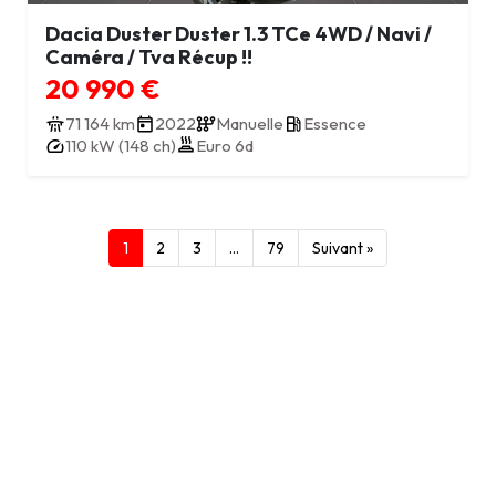
Dacia Duster Duster 1.3 TCe 4WD / Navi /
Caméra / Tva Récup !!
20 990 €
71 164 km
2022
Manuelle
Essence
110 kW (148 ch)
Euro 6d
1
2
3
…
79
Suivant »