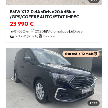
BMW X1 2.0 dA sDrive20 AdBlue
/GPS/COFFRE AUTO/ETAT IMPEC
23 990 €
81 032 km
2020
Automatique
Diesel
120 kW (161 ch)
Euro 6d
Garantie 12 mois
1 / 22