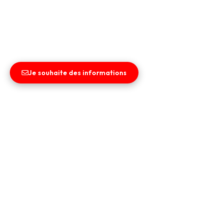
Je souhaite des informations
Liens utiles
Nos servi
Entreprise
Financement
Vendez votre véhicule
Garantie
Contact
Essais routie
CGV
Guide d’ach