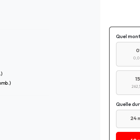
Quel mont
0
0,0
.)
1
omb.)
262,
Quelle dur
24 