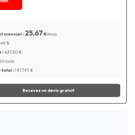
mois
25,67
t mensuel :
€
/mois
.49
%
 :
437,50
€
60 mois
total :
1 977,97
€
Recevez un devis gratuit