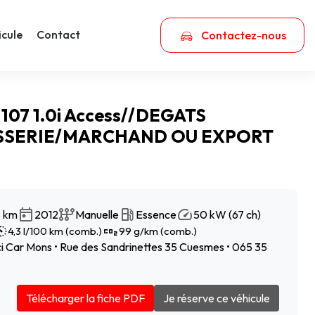
icule
Contact
Contactez-nous
 107 1.0i Access//DEGATS
SERIE/MARCHAND OU EXPORT
5 km
2012
Manuelle
Essence
50 kW (67 ch)
4,3 l/100 km (comb.)
99 g/km (comb.)
 Car Mons • Rue des Sandrinettes 35 Cuesmes • 065 35
Télécharger la fiche PDF
Je réserve ce véhicule