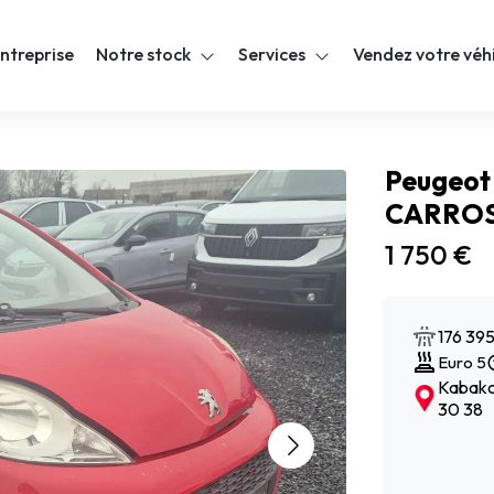
ntreprise
Notre stock
Services
Vendez votre véh
Peugeot
CARROS
1 750 €
176 39
Euro 5
Kabakci
30 38