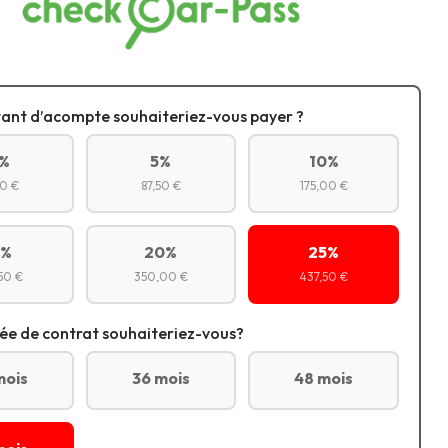
ant d’acompte souhaiteriez-vous payer ?
%
5%
10%
0 €
87,50 €
175,00 €
5%
20%
25%
50 €
350,00 €
437,50 €
ée de contrat souhaiteriez-vous?
mois
36 mois
48 mois