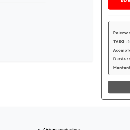
60 
Paiemen
TAEG :
6
Acompte
Durée :
Montant 
Airbag conducteur