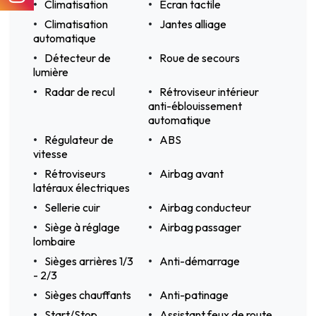
Climatisation
Ecran tactile
Climatisation
Jantes alliage
automatique
Détecteur de
Roue de secours
lumière
Radar de recul
Rétroviseur intérieur
anti-éblouissement
automatique
Régulateur de
ABS
vitesse
Rétroviseurs
Airbag avant
latéraux électriques
Sellerie cuir
Airbag conducteur
Siège à réglage
Airbag passager
lombaire
Sièges arrières 1/3
Anti-démarrage
- 2/3
Sièges chauffants
Anti-patinage
Start/Stop
Assistant feux de route