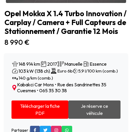
Opel Mokka X 1.4 Turbo Innovation /
Carplay / Camera + Full Capteurs de
Stationnement / Garantie 12 Mois
8 990 €
148 914 km
2017
Manuelle
Essence
103 kW (138 ch)
Euro 6b
5,9 l/100 km (comb.)
140 g/km (comb.)
Kabakci Car Mons • Rue des Sandrinettes 35
Cuesmes • 065 35 30 38
Télécharger la fiche
Je réserve ce
PDF
véhicule
Partager :