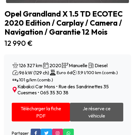
Opel Grandland X 1.5 TD ECOTEC
2020 Edition / Carplay / Camera /
Navigation / Garantie 12 Mois
12 990 €
126 327 km
2020
Manuelle
Diesel
96 kW (129 ch)
Euro 6d
3,9 l/100 km (comb.)
101 g/km (comb.)
Kabakci Car Mons • Rue des Sandrinettes 35
Cuesmes • 065 35 30 38
Télécharger la fiche
Je réserve ce
PDF
véhicule
Partager :