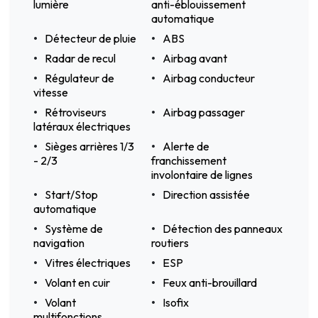
lumière
anti-éblouissement
automatique
Détecteur de pluie
ABS
Radar de recul
Airbag avant
Régulateur de
Airbag conducteur
vitesse
Rétroviseurs
Airbag passager
latéraux électriques
Sièges arrières 1/3
Alerte de
- 2/3
franchissement
involontaire de lignes
Start/Stop
Direction assistée
automatique
Système de
Détection des panneaux
navigation
routiers
Vitres électriques
ESP
Volant en cuir
Feux anti-brouillard
Volant
Isofix
multifonctions