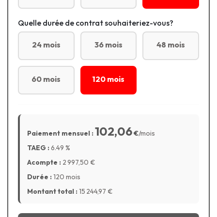
Quelle durée de contrat souhaiteriez-vous?
24 mois
36 mois
48 mois
60 mois
120 mois
102,06
Paiement mensuel :
€
/mois
TAEG :
6.49
%
Acompte :
2 997,50
€
Durée :
120 mois
Montant total :
15 244,97
€