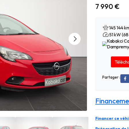
7 990 €
145 144 k
51 kW (68
Kabakci Ca
Dampremy •
Télécha
Partager :
Financeme
Financer ce véhi
Préparation de la