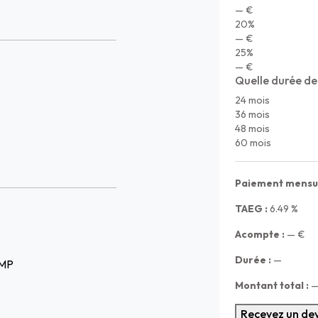
— €
20%
— €
25%
— €
Quelle durée de
24 mois
36 mois
48 mois
60 mois
Paiement mensue
TAEG :
6.49
%
Acompte :
—
€
Durée :
—
EMP
Montant total :
Recevez un dev