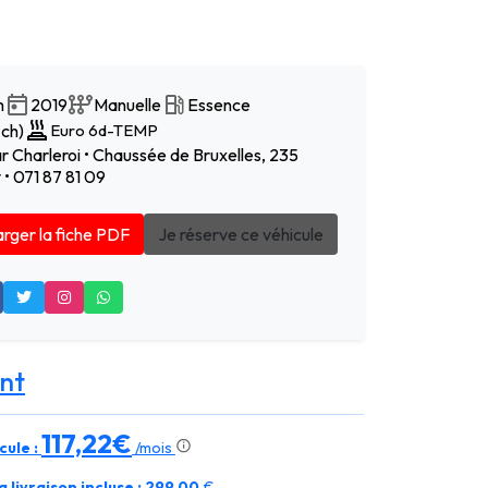
m
2019
Manuelle
Essence
 ch)
Euro 6d-TEMP
r Charleroi • Chaussée de Bruxelles, 235
 071 87 81 09
rger la fiche PDF
Je réserve ce véhicule
nt
117,22€
cule :
/mois
 livraison incluse :
299,00
€