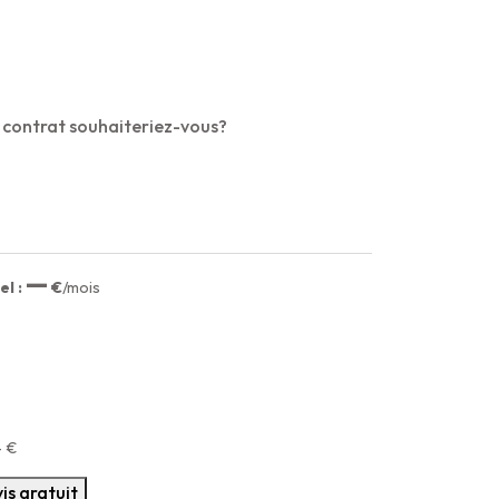
 contrat souhaiteriez-vous?
—
l :
€
/mois
—
€
is gratuit