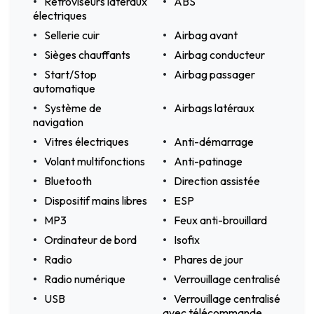
Rétroviseurs latéraux
ABS
électriques
Sellerie cuir
Airbag avant
Sièges chauffants
Airbag conducteur
Start/Stop
Airbag passager
automatique
Système de
Airbags latéraux
navigation
Vitres électriques
Anti-démarrage
Volant multifonctions
Anti-patinage
Bluetooth
Direction assistée
Dispositif mains libres
ESP
MP3
Feux anti-brouillard
Ordinateur de bord
Isofix
Radio
Phares de jour
Radio numérique
Verrouillage centralisé
USB
Verrouillage centralisé
avec télécommande