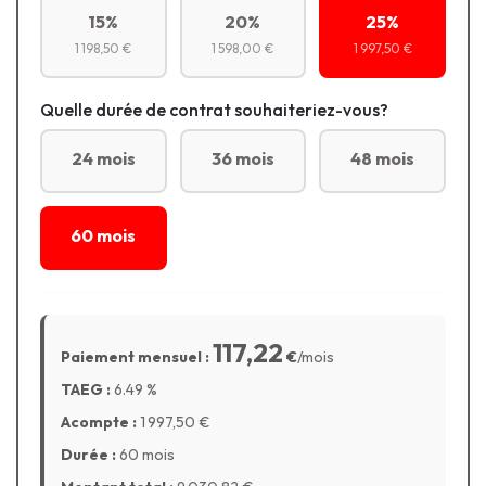
15%
20%
25%
1 198,50 €
1 598,00 €
1 997,50 €
Quelle durée de contrat souhaiteriez-vous?
24 mois
36 mois
48 mois
60 mois
117,22
Paiement mensuel :
€
/mois
TAEG :
6.49
%
Acompte :
1 997,50
€
Durée :
60 mois