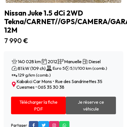
Nissan Juke 1.5 dCi 2WD
Tekna/CARNET//GPS/CAMERA/GAR
12M
7 990 €
140 028 km
2012
Manuelle
Diesel
81 kW (109 ch)
Euro 5
5,1 l/100 km (comb.)
129 g/km (comb.)
Kabakci Car Mons • Rue des Sandrinettes 35
Cuesmes • 065 35 30 38
Télécharger la fiche
Je réserve ce
PDF
véhicule
Partager :