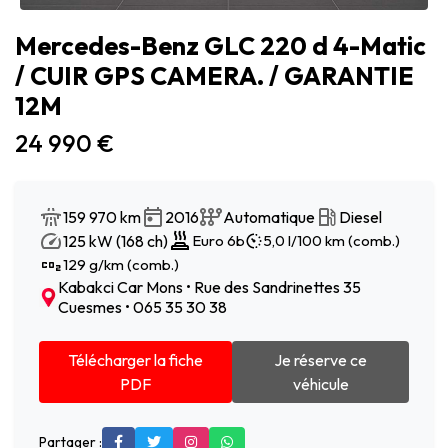
Mercedes-Benz GLC 220 d 4-Matic
/ CUIR GPS CAMERA. / GARANTIE
12M
24 990 €
159 970 km
2016
Automatique
Diesel
125 kW (168 ch)
Euro 6b
5,0 l/100 km (comb.)
129 g/km (comb.)
Kabakci Car Mons • Rue des Sandrinettes 35
Cuesmes • 065 35 30 38
Télécharger la fiche
Je réserve ce
PDF
véhicule
Partager :