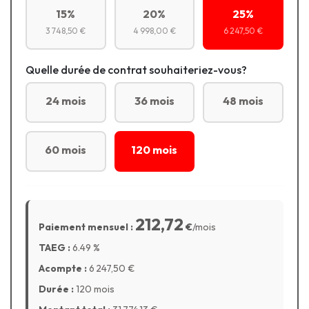
15%
20%
25%
3 748,50 €
4 998,00 €
6 247,50 €
Quelle durée de contrat souhaiteriez-vous?
24 mois
36 mois
48 mois
60 mois
120 mois
212,72
Paiement mensuel :
€
/mois
TAEG :
6.49
%
Acompte :
6 247,50
€
Durée :
120 mois