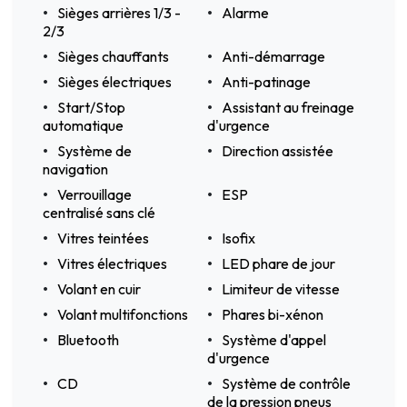
Sièges arrières 1/3 -
Alarme
2/3
Sièges chauffants
Anti-démarrage
Sièges électriques
Anti-patinage
Start/Stop
Assistant au freinage
automatique
d'urgence
Système de
Direction assistée
navigation
Verrouillage
ESP
centralisé sans clé
Vitres teintées
Isofix
Vitres électriques
LED phare de jour
Volant en cuir
Limiteur de vitesse
Volant multifonctions
Phares bi-xénon
Bluetooth
Système d'appel
d'urgence
CD
Système de contrôle
de la pression pneus