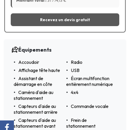
Montant total :
31 774,13
€
Recevez un devis gratuit
Équipements
Accoudoir
Radio
Affichage tête haute
USB
Assistant de
Écran multifonction
démarrage en côte
entièrement numérique
Caméra d'aide au
4x4
stationnement
Capteurs d'aide au
Commande vocale
stationnement arrière
Capteurs d'aide au
Frein de
stationnement avant
stationnement