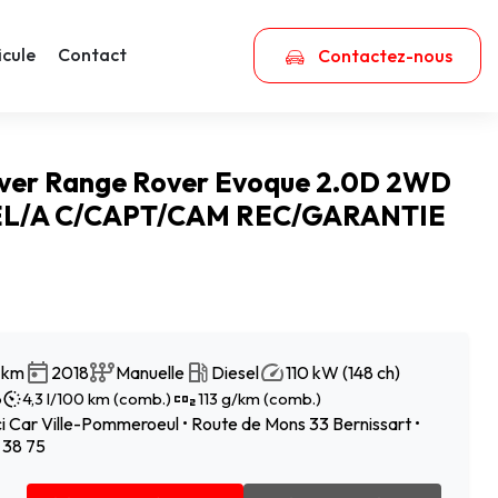
icule
Contact
Contactez-nous
ver Range Rover Evoque 2.0D 2WD
EL/A C/CAPT/CAM REC/GARANTIE
2 km
2018
Manuelle
Diesel
110 kW (148 ch)
b
4,3 l/100 km (comb.)
113 g/km (comb.)
 Car Ville-Pommeroeul • Route de Mons 33 Bernissart •
 38 75