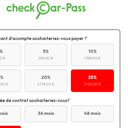
ant d’acompte souhaiteriez-vous payer ?
%
5%
10%
0 €
694,50 €
1 389,00 €
5%
20%
25%
,50 €
2 778,00 €
3 472,50 €
ée de contrat souhaiteriez-vous?
mois
36 mois
48 mois