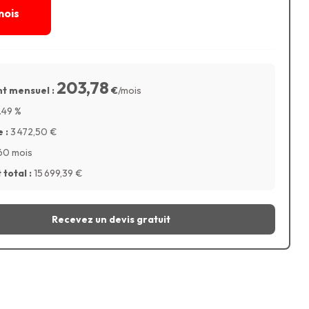
mois
203,78
t mensuel :
€
/mois
.49
%
 :
3 472,50
€
60 mois
total :
15 699,39
€
Recevez un devis gratuit