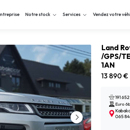
ntreprise
Notre stock
Services
Vendez votre véh
Land Ro
/GPS/T
1AN
13 890 €
191 65
Euro 6
Kabakci
065 84