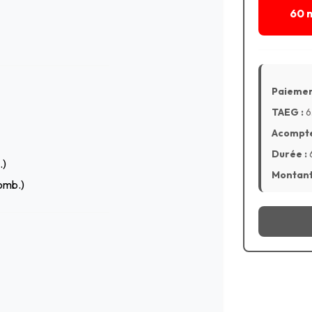
60 
Paiemen
TAEG :
6
Acompte
Durée :
.)
Montant 
omb.)