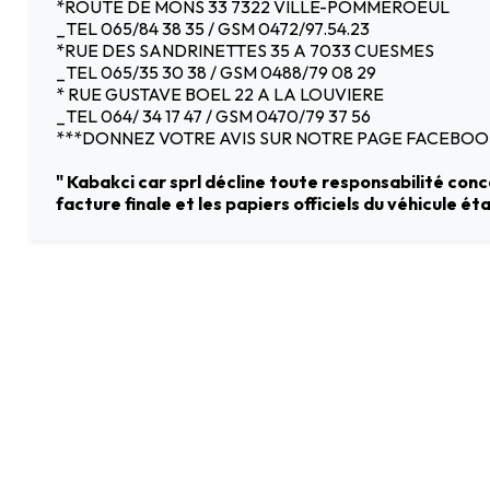
*ROUTE DE MONS 33 7322 VILLE-POMMEROEUL
_TEL 065/84 38 35 / GSM 0472/97.54.23
*RUE DES SANDRINETTES 35 A 7033 CUESMES
_TEL 065/35 30 38 / GSM 0488/79 08 29
* RUE GUSTAVE BOEL 22 A LA LOUVIERE
_TEL 064/ 34 17 47 / GSM 0470/79 37 56
***DONNEZ VOTRE AVIS SUR NOTRE PAGE FACEBOO
" Kabakci car sprl décline toute responsabilité con
facture finale et les papiers officiels du véhicule é