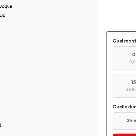
Evoque
-Up
Quel mont
0
0,0
1
2 083
Quelle dur
24 
)