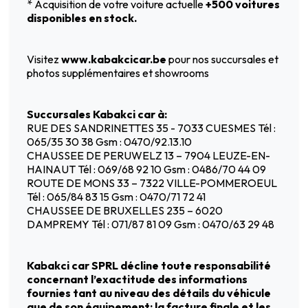
* Acquisition de votre voiture actuelle
+500 voitures
disponibles en stock.
Visitez
www.kabakcicar.be
pour nos succursales et
photos supplémentaires et showrooms
Succursales Kabakci car à:
RUE DES SANDRINETTES 35 - 7033 CUESMES Tél :
065/35 30 38 Gsm : 0470/92.13.10
CHAUSSEE DE PERUWELZ 13 – 7904 LEUZE-EN-
HAINAUT Tél : 069/68 92 10 Gsm : 0486/70 44 09
ROUTE DE MONS 33 – 7322 VILLE-POMMEROEUL
Tél : 065/84 83 15 Gsm : 0470/71 72 41
CHAUSSEE DE BRUXELLES 235 – 6020
DAMPREMY Tél : 071/87 81 09 Gsm : 0470/63 29 48
Kabakci car SPRL décline toute responsabilité
concernant l’exactitude des informations
fournies tant au niveau des détails du véhicule
que de son équipement
;
la facture finale et les