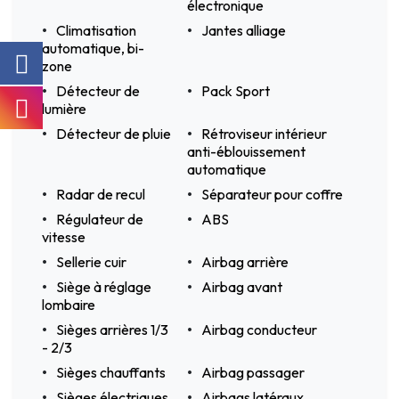
électronique
Climatisation
Jantes alliage
automatique, bi-
zone
Détecteur de
Pack Sport
lumière
Détecteur de pluie
Rétroviseur intérieur
anti-éblouissement
automatique
Radar de recul
Séparateur pour coffre
Régulateur de
ABS
vitesse
Sellerie cuir
Airbag arrière
Siège à réglage
Airbag avant
lombaire
Sièges arrières 1/3
Airbag conducteur
- 2/3
Sièges chauffants
Airbag passager
Sièges électriques
Airbags latéraux