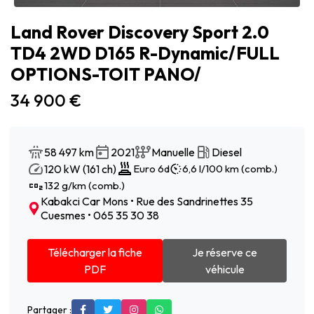
Land Rover Discovery Sport 2.0
TD4 2WD D165 R-Dynamic/FULL
OPTIONS-TOIT PANO/
34 900 €
58 497 km
2021
Manuelle
Diesel
120 kW (161 ch)
Euro 6d
6,6 l/100 km (comb.)
132 g/km (comb.)
Kabakci Car Mons • Rue des Sandrinettes 35
Cuesmes • 065 35 30 38
Télécharger la fiche
Je réserve ce
PDF
véhicule
Partager :