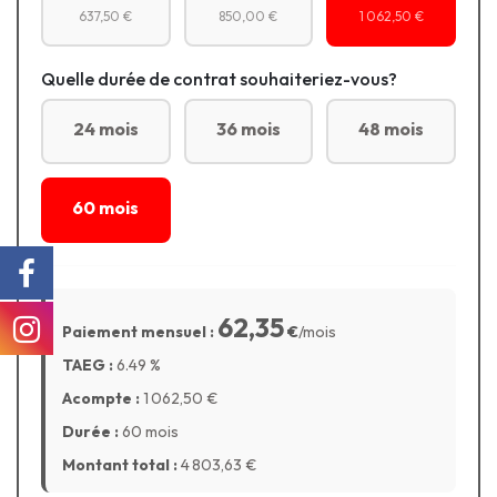
637,50 €
850,00 €
1 062,50 €
Quelle durée de contrat souhaiteriez-vous?
24 mois
36 mois
48 mois
60 mois
62,35
Paiement mensuel :
€
/mois
TAEG :
6.49
%
Acompte :
1 062,50
€
Durée :
60 mois
Montant total :
4 803,63
€