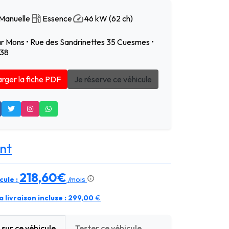
Manuelle
Essence
46 kW (62 ch)
r Mons • Rue des Sandrinettes 35 Cuesmes •
 38
rger la fiche PDF
Je réserve ce véhicule
nt
218,60€
cule :
/mois
 livraison incluse :
299,00
€
sur ce véhicule
Tester ce véhicule