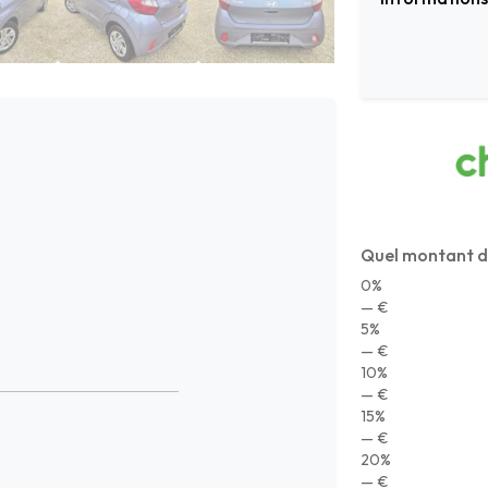
Quel montant d
0%
— €
5%
— €
10%
— €
15%
— €
20%
— €