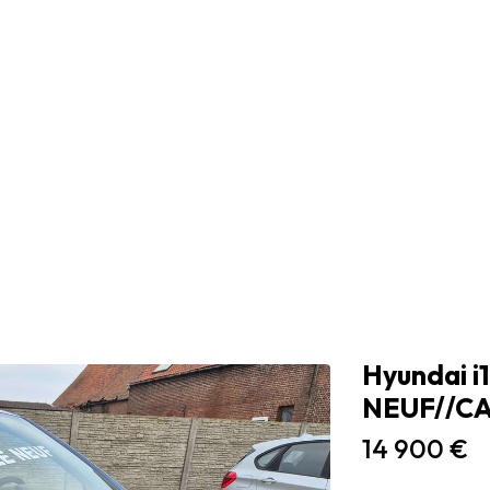
Hyundai i
NEUF//C
14 900 €