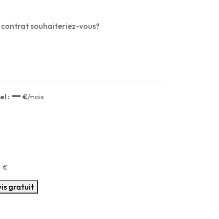
 contrat souhaiteriez-vous?
—
l :
€
/mois
—
€
is gratuit