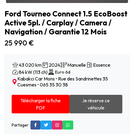
Ford Tourneo Connect 1.5 EcoBoost
Active 5pl. / Carplay / Camera /
Navigation / Garantie 12 Mois
25 990 €
43 020 km
2024
Manuelle
Essence
84 kW (113 ch)
Euro 6d
Kabakci Car Mons • Rue des Sandrinettes 35
Cuesmes • 065 35 30 38
Télécharger la fiche
Je réserve ce
PDF
véhicule
Partager :