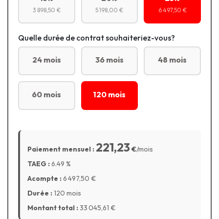
3 898,50 €
5 198,00 €
6 497,50 €
Quelle durée de contrat souhaiteriez-vous?
24 mois
36 mois
48 mois
60 mois
120 mois
221,23
Paiement mensuel :
€
/mois
TAEG :
6.49
%
Acompte :
6 497,50
€
Durée :
120 mois
Montant total :
33 045,61
€