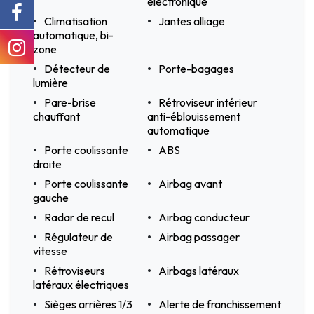
électronique
Climatisation
Jantes alliage
automatique, bi-
zone
Détecteur de
Porte-bagages
lumière
Pare-brise
Rétroviseur intérieur
chauffant
anti-éblouissement
automatique
Porte coulissante
ABS
droite
Porte coulissante
Airbag avant
gauche
Radar de recul
Airbag conducteur
Régulateur de
Airbag passager
vitesse
Rétroviseurs
Airbags latéraux
latéraux électriques
Sièges arrières 1/3
Alerte de franchissement