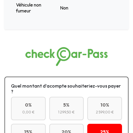
Véhicule non
Non
fumeur
Quel montant d’acompte souhaiteriez-vous payer
?
0%
5%
10%
0,00 €
1 299,50 €
2 599,00 €
15%
20%
25%