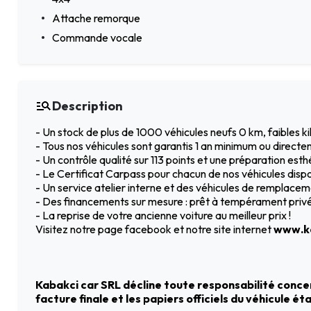
Attache remorque
Commande vocale
Description
- Un stock de plus de 1000 véhicules neufs 0 km, faibles 
- Tous nos véhicules sont garantis 1 an minimum ou directe
- Un contrôle qualité sur 113 points et une préparation est
- Le Certificat Carpass pour chacun de nos véhicules dispo
- Un service atelier interne et des véhicules de remplac
- Des financements sur mesure : prêt à tempérament privé 
- La reprise de votre ancienne voiture au meilleur prix !
Visitez notre page facebook et notre site internet
www.ka
Kabakci car SRL décline toute responsabilité concer
facture finale et les papiers officiels du véhicule é