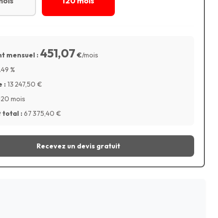
mois
120 mois
451,07
t mensuel :
€
/mois
.49
%
 :
13 247,50
€
120 mois
total :
67 375,40
€
Recevez un devis gratuit