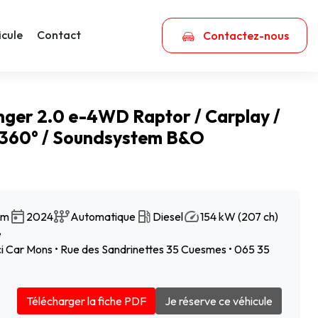
icule
Contact
Contactez-nous
ger 2.0 e-4WD Raptor / Carplay /
360° / Soundsystem B&O
km
2024
Automatique
Diesel
154 kW (207 ch)
e
 Car Mons • Rue des Sandrinettes 35 Cuesmes • 065 35
Télécharger la fiche PDF
Je réserve ce véhicule