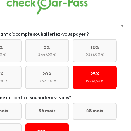
ant d’acompte souhaiteriez-vous payer ?
%
5%
10%
0 €
2 649,50 €
5 299,00 €
5%
20%
25%
,50 €
10 598,00 €
13 247,50 €
ée de contrat souhaiteriez-vous?
mois
36 mois
48 mois