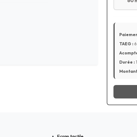
60 
Paiemen
TAEG :
6
Acompte
Durée :
Montant 
Ecran tactile