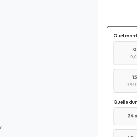
Quel mont
0
0,0
1
7 948
Quelle dur
24 
ir