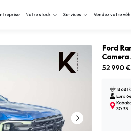
ntreprise
Notre stock
Services
Vendez votre véh
Ford Ran
Camera 
52 990 €
18 681 
Euro 6
Kabakci
30 38