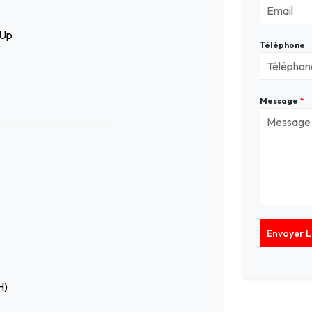
-Up
Téléphone
Message
*
Envoyer 
H)