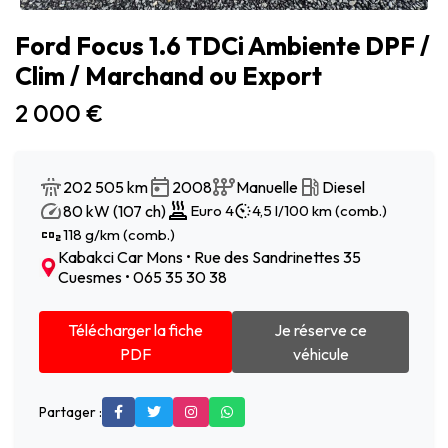
Ford Focus 1.6 TDCi Ambiente DPF /
Clim / Marchand ou Export
2 000 €
202 505 km
2008
Manuelle
Diesel
80 kW (107 ch)
Euro 4
4,5 l/100 km (comb.)
118 g/km (comb.)
Kabakci Car Mons • Rue des Sandrinettes 35
Cuesmes • 065 35 30 38
Télécharger la fiche
Je réserve ce
PDF
véhicule
Partager :