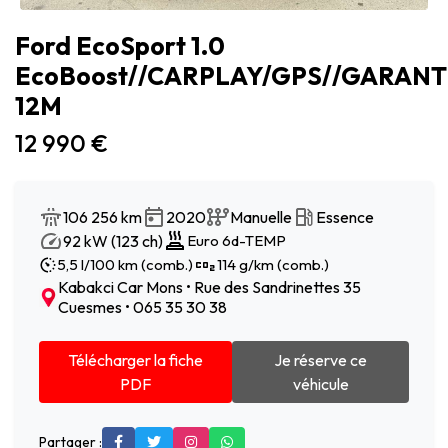
Ford EcoSport 1.0
EcoBoost//CARPLAY/GPS//GARANT
12M
12 990 €
106 256 km
2020
Manuelle
Essence
92 kW (123 ch)
Euro 6d-TEMP
5,5 l/100 km (comb.)
114 g/km (comb.)
Kabakci Car Mons • Rue des Sandrinettes 35
Cuesmes • 065 35 30 38
Télécharger la fiche
Je réserve ce
PDF
véhicule
Partager :