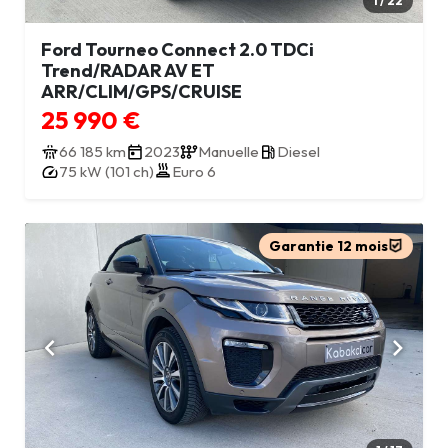
1 / 22
Ford Tourneo Connect 2.0 TDCi
Trend/RADAR AV ET
ARR/CLIM/GPS/CRUISE
25 990 €
66 185 km
2023
Manuelle
Diesel
75 kW (101 ch)
Euro 6
Garantie 12 mois