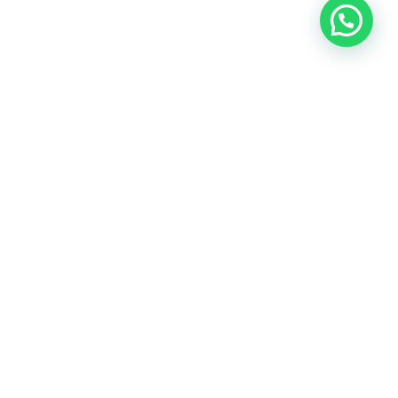
Liens utiles
Entreprise
Vendez votre véhicule
Contact
CGV
Nos services
Financement & Leasing
Garantie