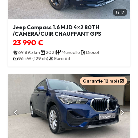
1 / 17
Jeep Compass 1.6 MJD 4×2 80TH
/CAMERA/CUIR CHAUFFANT GPS
23 990 €
69 895 km
2021
Manuelle
Diesel
96 kW (129 ch)
Euro 6d
Garantie 12 mois