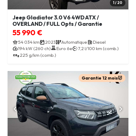
1 / 20
Jeep Gladiator 3.0 V6 4WD ATX /
OVERLAND / FULL Opts / Garantie
55 990 €
54 034 km
2023
Automatique
Diesel
194 kW (260 ch)
Euro 6e
7,2 l/100 km (comb.)
225 g/km (comb.)
Garantie 12 mois