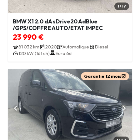
1 / 19
BMW X1 2.0 dA sDrive20 AdBlue
/GPS/COFFRE AUTO/ETAT IMPEC
23 990 €
81 032 km
2020
Automatique
Diesel
120 kW (161 ch)
Euro 6d
Garantie 12 mois