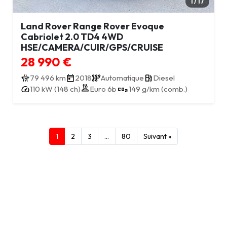
1 / 17
Land Rover Range Rover Evoque
Cabriolet 2.0 TD4 4WD
HSE/CAMERA/CUIR/GPS/CRUISE
28 990 €
79 496 km
2018
Automatique
Diesel
Euro 6b
110 kW (148 ch)
149 g/km (comb.)
1
2
3
…
80
Suivant »