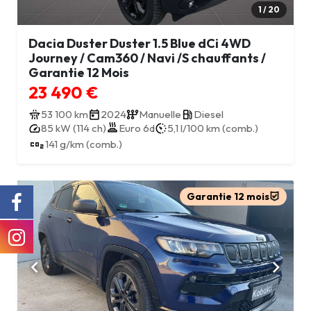
1 / 20
Dacia Duster Duster 1.5 Blue dCi 4WD
Journey / Cam360 / Navi /S chauffants /
Garantie 12 Mois
23 490 €
53 100 km
2024
Manuelle
Diesel
85 kW (114 ch)
Euro 6d
5,1 l/100 km (comb.)
141 g/km (comb.)
Garantie 12 mois