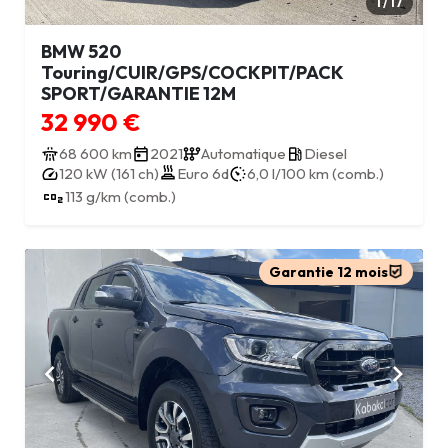
1 / 17
BMW 520
Touring/CUIR/GPS/COCKPIT/PACK
SPORT/GARANTIE 12M
32 990 €
68 600 km
2021
Automatique
Diesel
120 kW (161 ch)
Euro 6d
6,0 l/100 km (comb.)
113 g/km (comb.)
Garantie 12 mois