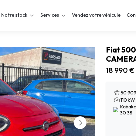
Notre stock
Services
Vendez votre véhicule
Con
Fiat 500
CAMERA
18 990 €
50 909
110 kW 
Kabakci
30 38