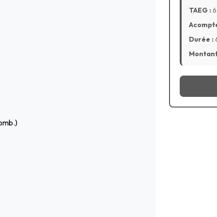
TAEG :
6
Acompte
Durée :
Montant 
comb.)