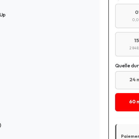
0
-Up
0,0
1
2 848
Quelle dur
24 
60 
)
Paiemen