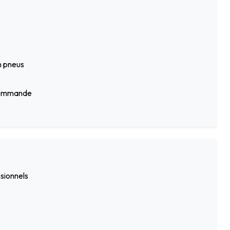
n pneus
écommande
ssionnels