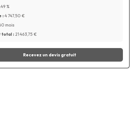
.49
%
 :
4 747,50
€
60 mois
total :
21 463,75
€
Recevez un devis gratuit