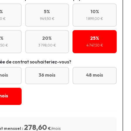
%
5%
10%
0 €
949,50 €
1 899,00 €
5%
20%
25%
,50 €
3 798,00 €
4 747,50 €
ée de contrat souhaiteriez-vous?
mois
36 mois
48 mois
mois
278,60
t mensuel :
€
/mois