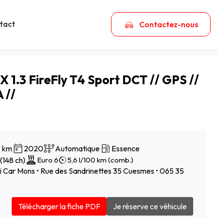
tact
Contactez-nous
X 1.3 FireFly T4 Sport DCT // GPS //
 //
 km
2020
Automatique
Essence
(148 ch)
Euro 6
5,6 l/100 km (comb.)
 Car Mons • Rue des Sandrinettes 35 Cuesmes • 065 35
Télécharger la fiche PDF
Je réserve ce véhicule