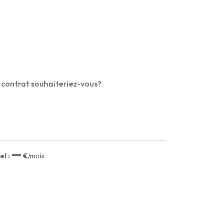
 contrat souhaiteriez-vous?
—
l :
€
/mois