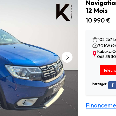
Navigatio
12 Mois
10 990 €
102 267 
70 kW (94
Kabakci Ca
065 35 30
Télécha
Partager :
Financeme