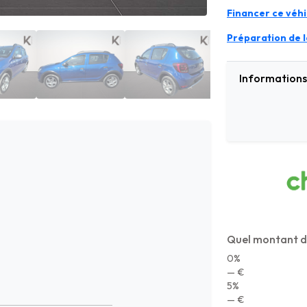
Financer ce véhi
Préparation de la
Informations 
Quel montant d
0%
— €
5%
— €