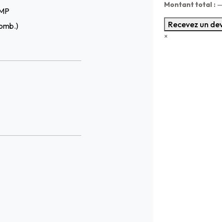
Montant total :
EMP
Recevez un dev
omb.)
×