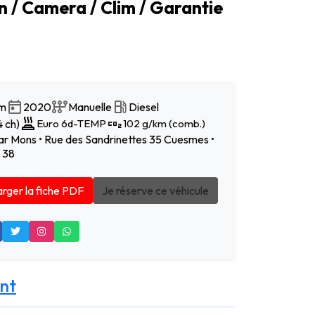
n / Camera / Clim / Garantie
km
2020
Manuelle
Diesel
 ch)
Euro 6d-TEMP
102 g/km (comb.)
r Mons • Rue des Sandrinettes 35 Cuesmes •
 38
rger la fiche PDF
Je réserve ce véhicule
nt