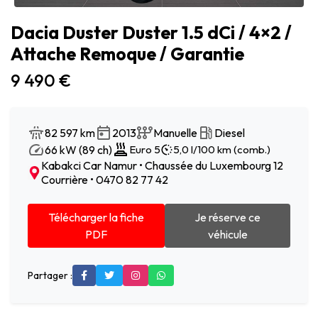
Dacia Duster Duster 1.5 dCi / 4×2 /
Attache Remoque / Garantie
9 490 €
82 597 km
2013
Manuelle
Diesel
66 kW (89 ch)
Euro 5
5,0 l/100 km (comb.)
Kabakci Car Namur • Chaussée du Luxembourg 12
Courrière • 0470 82 77 42
Télécharger la fiche
Je réserve ce
PDF
véhicule
Partager :