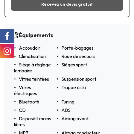
Recevez un devis gratuit
Équipements
Accoudoir
Porte-bagages
Climatisation
Roue de secours
Siège à réglage
Sièges sport
lombaire
Vitres teintées
Suspension sport
Vitres
Trappe à ski
électriques
Bluetooth
Tuning
CD
ABS
Dispositif mains
Airbag avant
libres
MP3
Airbag conducteur