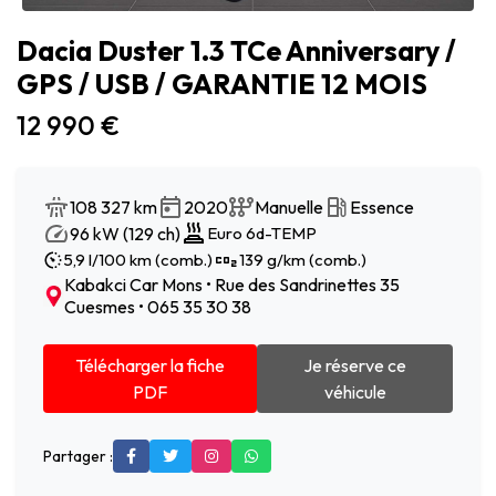
Dacia Duster 1.3 TCe Anniversary /
GPS / USB / GARANTIE 12 MOIS
12 990 €
108 327 km
2020
Manuelle
Essence
96 kW (129 ch)
Euro 6d-TEMP
5,9 l/100 km (comb.)
139 g/km (comb.)
Kabakci Car Mons • Rue des Sandrinettes 35
Cuesmes • 065 35 30 38
Télécharger la fiche
Je réserve ce
PDF
véhicule
Partager :