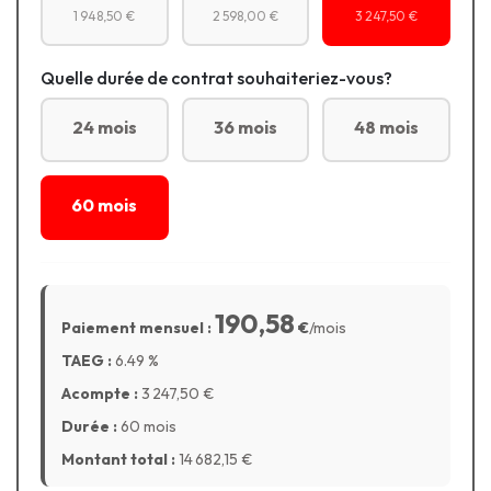
1 948,50 €
2 598,00 €
3 247,50 €
Quelle durée de contrat souhaiteriez-vous?
24 mois
36 mois
48 mois
60 mois
190,58
Paiement mensuel :
€
/mois
TAEG :
6.49
%
Acompte :
3 247,50
€
Durée :
60 mois
Montant total :
14 682,15
€