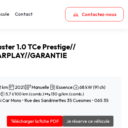
icule
Contact
Contactez-nous
ster 1.0 TCe Prestige//
ARPLAY//GARANTIE
2 km
2021
Manuelle
Essence
68 kW (91 ch)
d
5,7 l/100 km (comb.)
130 g/km (comb.)
 Car Mons • Rue des Sandrinettes 35 Cuesmes • 065 35
Télécharger la fiche PDF
Je réserve ce véhicule