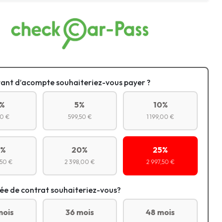
ant d’acompte souhaiteriez-vous payer ?
%
5%
10%
0 €
599,50 €
1 199,00 €
5%
20%
25%
,50 €
2 398,00 €
2 997,50 €
ée de contrat souhaiteriez-vous?
mois
36 mois
48 mois