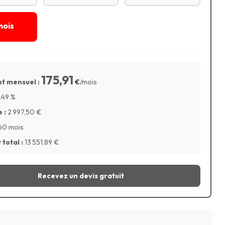
mois
175,91
t mensuel :
€
/mois
.49
%
 :
2 997,50
€
60 mois
total :
13 551,89
€
Recevez un devis gratuit