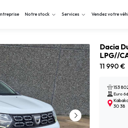
ntreprise
Notre stock
Services
Vendez votre véh
Dacia Du
LPG//C
11 990 €
153 80
Euro 6
Kabakci
30 38