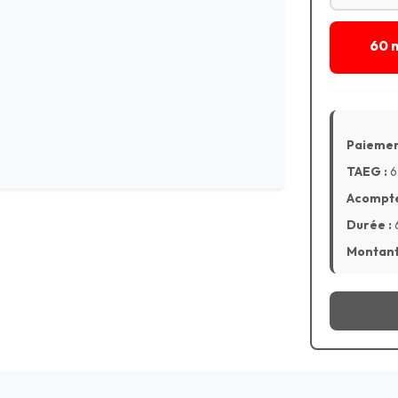
60 
Paiemen
TAEG :
6
Acompte
Durée :
Montant 