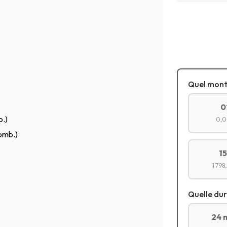
Quel mont
0
.)
0,0
omb.)
1
1 798
Quelle dur
24 