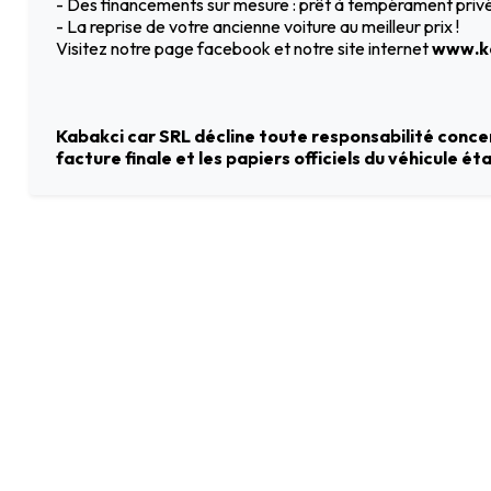
- Des financements sur mesure : prêt à tempérament privé 
- La reprise de votre ancienne voiture au meilleur prix !
Visitez notre page facebook et notre site internet
www.ka
Kabakci car SRL décline toute responsabilité concer
facture finale et les papiers officiels du véhicule é