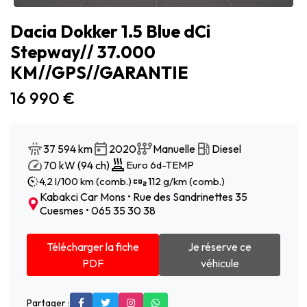
Dacia Dokker 1.5 Blue dCi
Stepway// 37.000
KM//GPS//GARANTIE
16 990 €
37 594 km
2020
Manuelle
Diesel
70 kW (94 ch)
Euro 6d-TEMP
4,2 l/100 km (comb.)
112 g/km (comb.)
Kabakci Car Mons • Rue des Sandrinettes 35
Cuesmes • 065 35 30 38
Télécharger la fiche
Je réserve ce
PDF
véhicule
Partager :