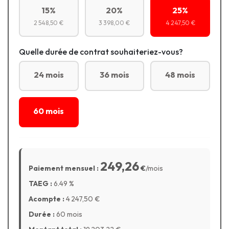
15%
20%
25%
2 548,50 €
3 398,00 €
4 247,50 €
Quelle durée de contrat souhaiteriez-vous?
24 mois
36 mois
48 mois
60 mois
249,26
Paiement mensuel :
€
/mois
TAEG :
6.49
%
Acompte :
4 247,50
€
Durée :
60 mois