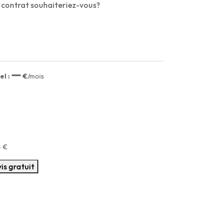
 contrat souhaiteriez-vous?
—
l :
€
/mois
—
€
is gratuit