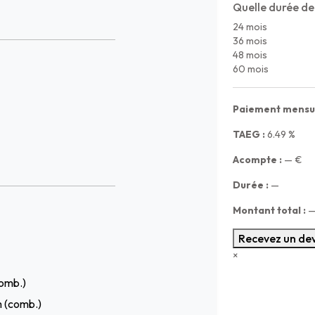
Quelle durée de
24 mois
36 mois
48 mois
60 mois
Paiement mensue
TAEG :
6.49
%
Acompte :
—
€
Durée :
—
Montant total :
Recevez un dev
×
omb.)
m (comb.)