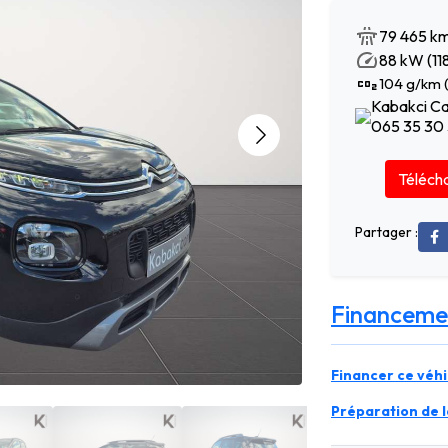
79 465 k
88 kW (118
104 g/km 
Kabakci Ca
065 35 30
Télécha
Partager :
Financeme
Financer ce véhi
Préparation de la