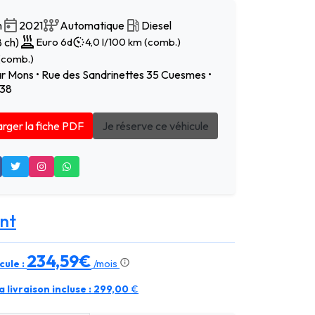
m
2021
Automatique
Diesel
 ch)
Euro 6d
4,0 l/100 km (comb.)
(comb.)
r Mons • Rue des Sandrinettes 35 Cuesmes •
 38
rger la fiche PDF
Je réserve ce véhicule
nt
234,59€
cule :
/mois
 livraison incluse :
299,00
€