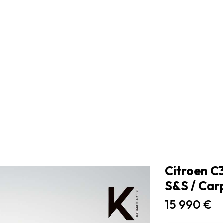
Citroen C3
S&S / Car
15 990 €