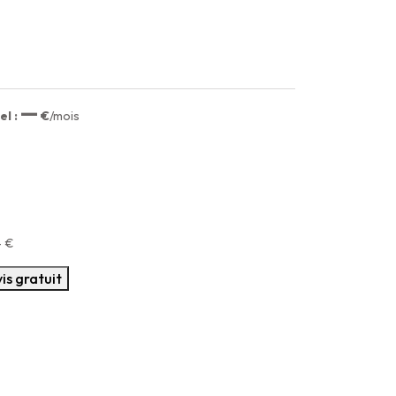
—
l :
€
/mois
—
€
is gratuit