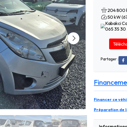
204 800
50 kW (67
Kabakci Ca
065 35 30
Télécha
Partager :
Financeme
Financer ce véhi
Préparation de la
Informations 