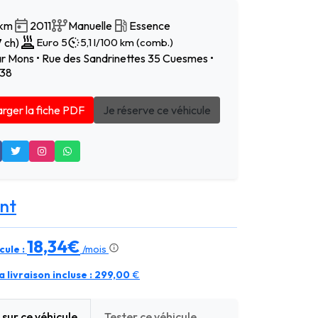
 km
2011
Manuelle
Essence
 ch)
Euro 5
5,1 l/100 km (comb.)
r Mons • Rue des Sandrinettes 35 Cuesmes •
 38
rger la fiche PDF
Je réserve ce véhicule
nt
18,34€
cule :
/mois
 livraison incluse :
299,00
€
sur ce véhicule
Tester ce véhicule