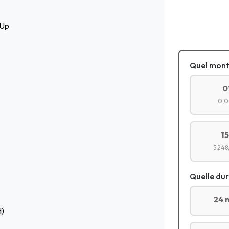
-Up
Quel mont
0
0,0
1
5 248
Quelle dur
24 
H)