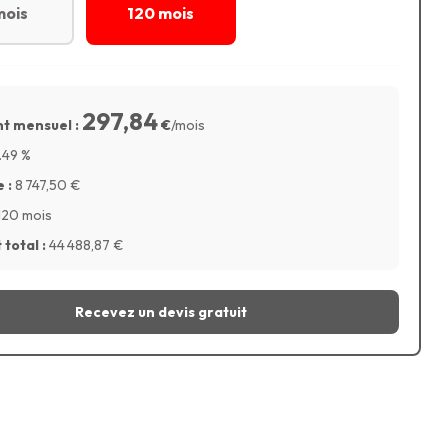
mois
120 mois
297,84
t mensuel :
€
/mois
.49
%
 :
8 747,50
€
120 mois
total :
44 488,87
€
Recevez un devis gratuit