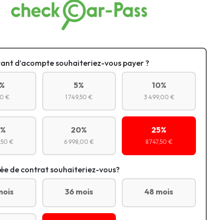
ant d’acompte souhaiteriez-vous payer ?
%
5%
10%
0 €
1 749,50 €
3 499,00 €
5%
20%
25%
,50 €
6 998,00 €
8 747,50 €
ée de contrat souhaiteriez-vous?
mois
36 mois
48 mois