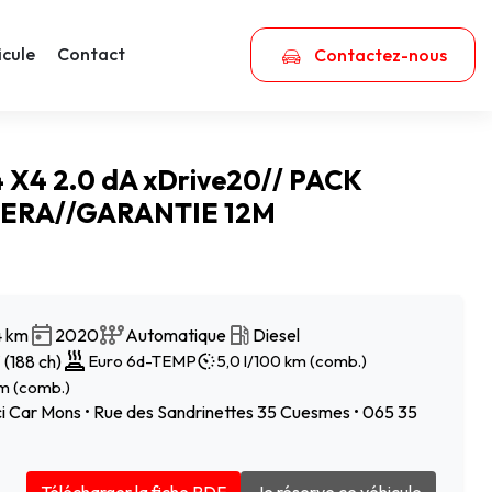
icule
Contact
Contactez-nous
X4 2.0 dA xDrive20// PACK
ERA//GARANTIE 12M
4 km
2020
Automatique
Diesel
(188 ch)
Euro 6d-TEMP
5,0 l/100 km (comb.)
m (comb.)
 Car Mons • Rue des Sandrinettes 35 Cuesmes • 065 35