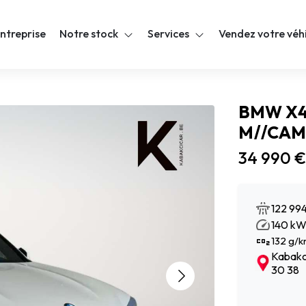
ntreprise
Notre stock
Services
Vendez votre véh
BMW X4 
M//CAM
34 990 €
122 99
140 kW 
132 g/k
Kabakci
30 38