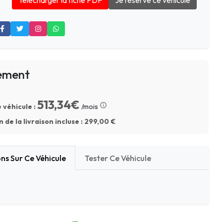
Télécharger la fiche PDF
Je réserve ce véhicule
ement
513,34€
 véhicule :
/mois
 de la livraison incluse :
299,00
€
ns Sur Ce Véhicule
Tester Ce Véhicule