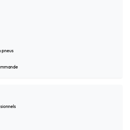
n pneus
écommande
ssionnels