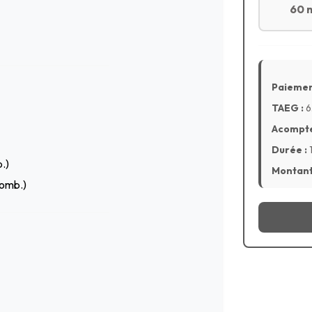
60 
Paiemen
TAEG :
6
Acompte
Durée :
.)
Montant 
comb.)