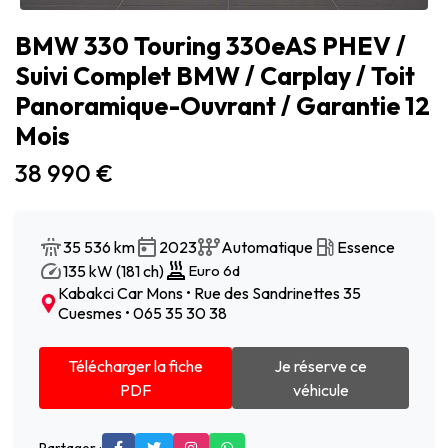
BMW 330 Touring 330eAS PHEV /
Suivi Complet BMW / Carplay / Toit
Panoramique-Ouvrant / Garantie 12
Mois
38 990 €
35 536 km
2023
Automatique
Essence
135 kW (181 ch)
Euro 6d
Kabakci Car Mons • Rue des Sandrinettes 35
Cuesmes • 065 35 30 38
Télécharger la fiche
Je réserve ce
PDF
véhicule