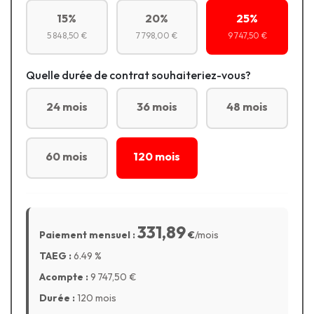
15%
20%
25%
5 848,50 €
7 798,00 €
9 747,50 €
Quelle durée de contrat souhaiteriez-vous?
24 mois
36 mois
48 mois
60 mois
120 mois
331,89
Paiement mensuel :
€
/mois
TAEG :
6.49
%
Acompte :
9 747,50
€
Durée :
120 mois