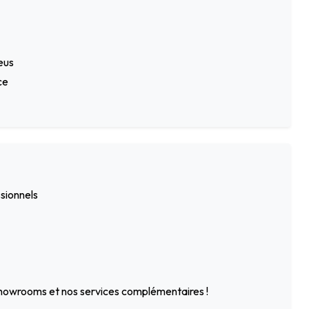
eus
ce
ssionnels
 showrooms et nos services complémentaires !