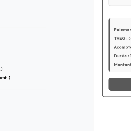
Paiemen
TAEG :
6
Acompte
Durée :
Montant 
.)
omb.)