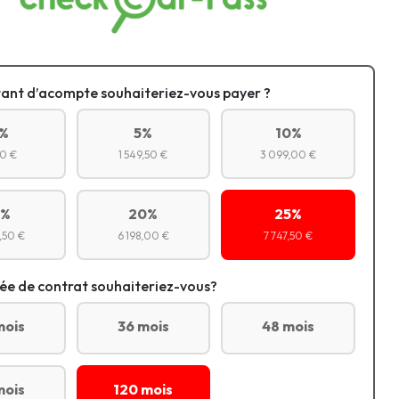
ant d’acompte souhaiteriez-vous payer ?
%
5%
10%
0 €
1 549,50 €
3 099,00 €
5%
20%
25%
,50 €
6 198,00 €
7 747,50 €
ée de contrat souhaiteriez-vous?
mois
36 mois
48 mois
mois
120 mois