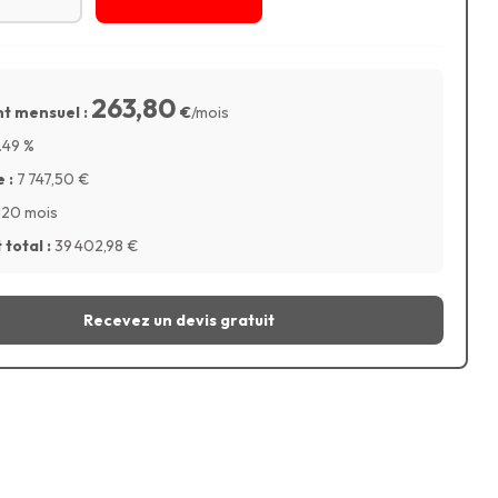
263,80
t mensuel :
€
/mois
.49
%
 :
7 747,50
€
120 mois
total :
39 402,98
€
Recevez un devis gratuit