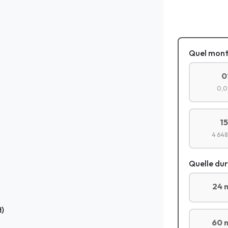
Quel mont
0
0,0
1
4 648
Quelle dur
24 
H)
60 