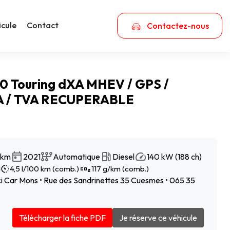
icule
Contact
Contactez-nous
 Touring dXA MHEV / GPS /
 / TVA RECUPERABLE
€
 km
2021
Automatique
Diesel
140 kW (188 ch)
d
4,5 l/100 km (comb.)
117 g/km (comb.)
 Car Mons • Rue des Sandrinettes 35 Cuesmes • 065 35
Télécharger la fiche PDF
Je réserve ce véhicule