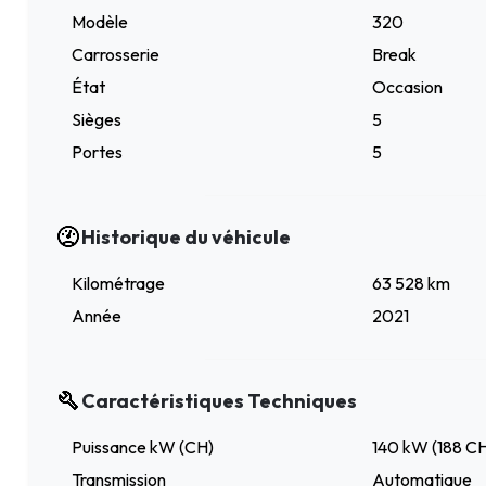
Modèle
320
Carrosserie
Break
État
Occasion
Sièges
5
Portes
5
Historique du véhicule
Kilométrage
63 528 km
Année
2021
Caractéristiques Techniques
Puissance kW (CH)
140 kW (188 C
Transmission
Automatique